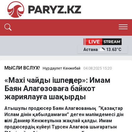
ЭКСКЛЮЗИВ
САЯСАТ
Астана
13.63°C
САЙЛАУ-2026
ЭКОНОМИКА
ҚОҒАМ
ОҚИҒА
МЫСЛИ ВСЛУХ!
Нұрдаулет Кенжебай
04.08.2025 15:20
СҰХБАТ
«Maxi чайды ішпеңдер»: Имам
News
Баян Алагөзоваға байкот
жариялауға шақырды
Атышулы продюсер Баян Алагөзованың “Қазақтар
Ислам дінін қабылдамаған” деген мәлімдемесі дін
өкілі Данияр Кенжеұлына жақпай қалды. Имам
продюсердің күйеуі Тұрсен Алагөзов шығаратын