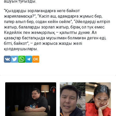
ашуын туғызды.
“Қыздарды зорлағандарға неге байкот
жарияламасқа?”, “Кәсіп аш, адамдарға жұмыс бер,
пәтер алып бер, содан кейін сөйле”, “Әйелдерді өлтіріп
жатыр, балаларды зорлап жатыр, бірақ ол түк емес.
Кедейлік пен жемқорлық – қалыпты дүние. Ал
қазақтар бастапқыда мұсылман болмаған деген еді,
бітті, байкот”, – деп жарыса жазды желі
қолданушылары.