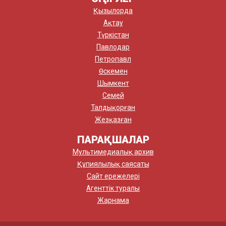
Қызылорда
Ақтау
Түркістан
Павлодар
Петропавл
Өскемен
Шымкент
Семей
Талдықорған
Жезқазған
ПАРАҚШАЛАР
Мультимедиалық архив
Құпиялылық саясаты
Сайт ережелері
Агенттік туралы
Жарнама