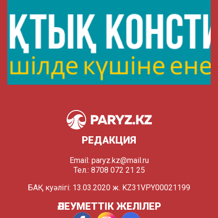
РЕДАКЦИЯ
Email:
paryz.kz@mail.ru
Тел.: 8708 072 21 25
БАҚ куәлігі: 13.03.2020 ж. KZ31VPY00021199
ӘЛЕУМЕТТІК ЖЕЛІЛЕР