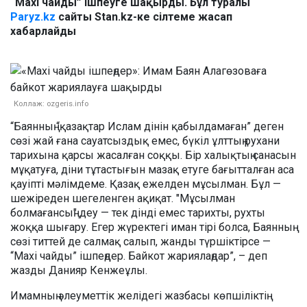
“Maxi чайды” ішпеуге шақырды. Бұл туралы
Paryz.kz
сайты Stan.kz-ке сілтеме жасап
хабарлайды
Коллаж: ozgeris.info
“Баянның “қазақтар Ислам дінін қабылдамаған” деген
сөзі жай ғана сауатсыздық емес, бүкіл ұлттың рухани
тарихына қарсы жасалған соққы. Бір халықтың санасын
мұқатуға, діни тұтастығын мазақ етуге бағытталған аса
қауіпті мәлімдеме. Қазақ ежелден мұсылман. Бұл —
шежіреден шегеленген ақиқат. "Мұсылман
болмағансың" деу — тек дінді емес тарихты, рухты
жоққа шығару. Егер жүректегі иман тірі болса, Баянның
сөзі титтей де салмақ салып, жанды түршіктірсе —
“Maxi чайды” ішпеңдер. Байкот жариялаңдар”, – деп
жазды Данияр Кенжеұлы.
Имамның әлеуметтік желідегі жазбасы көпшіліктің