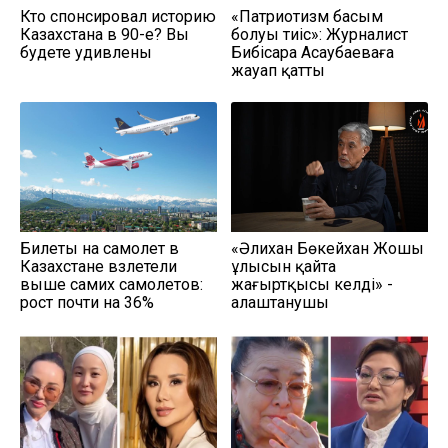
Кто спонсировал историю
«Патриотизм басым
Казахстана в 90-е? Вы
болуы тиіс»: Журналист
будете удивлены
Бибісара Асаубаеваға
жауап қатты
Билеты на самолет в
«Әлихан Бөкейхан Жошы
Казахстане взлетели
ұлысын қайта
выше самих самолетов:
жаңғыртқысы келді» -
рост почти на 36%
алаштанушы