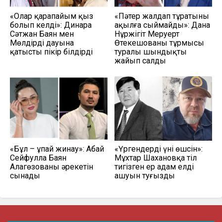
«Олар қарапайым қыз
«Пәтер жалдап тұратыны
болып келді»: Динара
ақылға сыймайды»: Дана
Сәтжан Баян мен
Нұржігіт Меруерт
Мөлдірдің дауына
Өтекешованың тұрмысы
қатысты пікір білдірді
туралы шындықты
жайып салды
«Бұл – ұпай жинау»: Абай
«Үргендердің үні өшсін»:
Сейфулла Баян
Мұхтар Шахановқа тіл
Алагөзованың әрекетін
тигізген ер адам елдің
сынады
ашуын туғызды