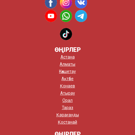
ӨҢІРЛЕР
Астана
Алматы
Көкшетау
Ақтөбе
Қонаев
Атырау
Орал
Тараз
Қарағанды
Қостанай
ӨҢІРЛЕР