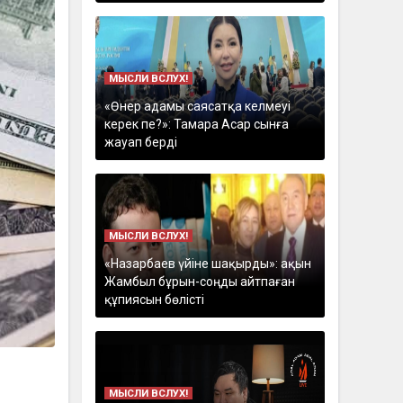
МЫСЛИ ВСЛУХ!
«Өнер адамы саясатқа келмеуі
керек пе?»: Тамара Асар сынға
жауап берді
МЫСЛИ ВСЛУХ!
«Назарбаев үйіне шақырды»: ақын
Жамбыл бұрын-соңды айтпаған
құпиясын бөлісті
МЫСЛИ ВСЛУХ!