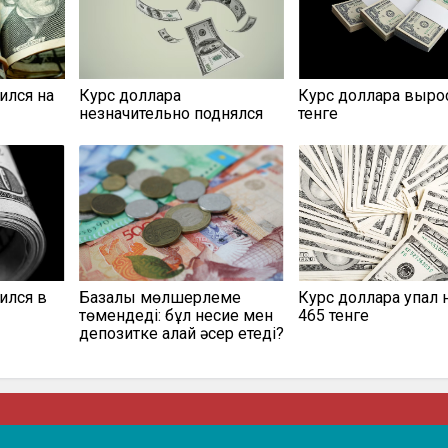
ился на
Курс доллара
Курс доллара вырос
незначительно поднялся
тенге
ился в
Базалық мөлшерлеме
Курс доллара упал
төмендеді: бұл несие мен
465 тенге
депозитке қалай әсер етеді?