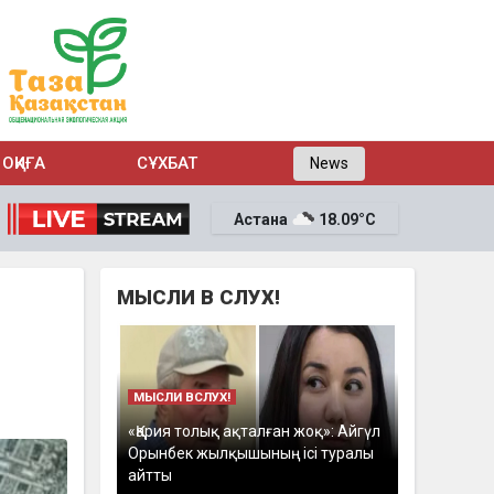
ОҚИҒА
СҰХБАТ
News
Астана
18.09°C
МЫСЛИ В СЛУХ!
МЫСЛИ ВСЛУХ!
«Қария толық ақталған жоқ»: Айгүл
Орынбек жылқышының ісі туралы
айтты