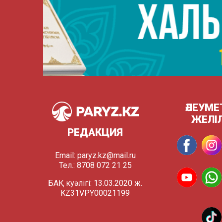
ӘЛЕУМЕ
ЖЕЛІ
РЕДАКЦИЯ
Email:
paryz.kz@mail.ru
Тел.: 8708 072 21 25
БАҚ куәлігі: 13.03.2020 ж.
KZ31VPY00021199