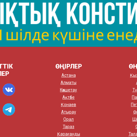
ТТІК
ӨҢІРЛЕР
ӨҢ
ЛЕР
Астана
Қы
Алматы
Көкшетау
Тү
Ақтөбе
Па
Қонаев
Пе
Атырау
Ө
Орал
Ш
Тараз
Қарағанды
Тал