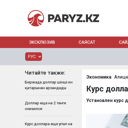
ЭКСКЛЮЗИВ
САЯСАТ
САЙ
Читайте также:
Экономика
Алише
Биржада доллар үшінші күн
Курс долла
қатарынан арзандады
Установлен курс д
Доллар еще на 2 тенге
снизился
Курс доллара еще упал на