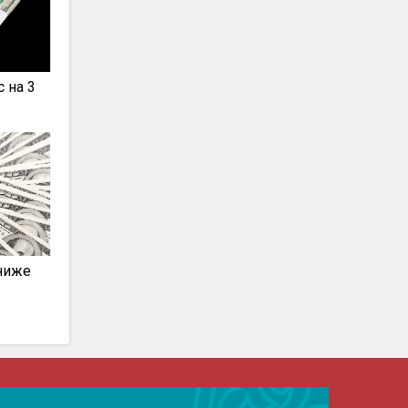
 на 3
 ниже