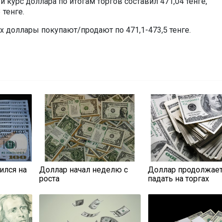
курс доллара по итогам торгов составил 471,04 тенге,
 тенге.
х доллары покупают/продают по 471,1-473,5 тенге.
ился на
Доллар начал неделю с
Доллар продолжае
роста
падать на торгах