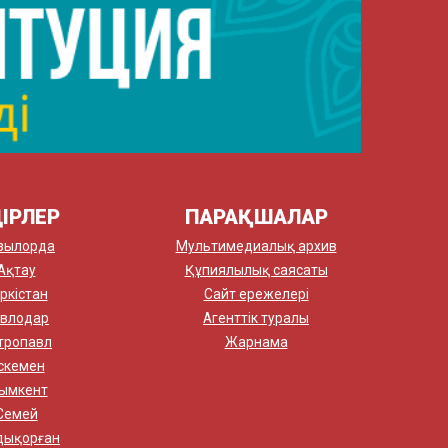
ІРЛЕР
ПАРАҚШАЛАР
зылорда
Мультимедиалық архив
Ақтау
Құпиялылық саясаты
ркістан
Сайт ережелері
влодар
Агенттік туралы
тропавл
Жарнама
скемен
ымкент
Семей
дықорған