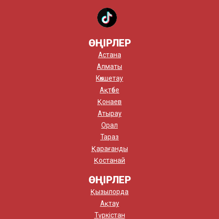
ӨҢІРЛЕР
Астана
Алматы
Көкшетау
Ақтөбе
Қонаев
Атырау
Орал
Тараз
Қарағанды
Қостанай
ӨҢІРЛЕР
Қызылорда
Ақтау
Түркістан