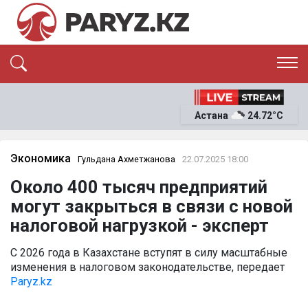
ЭКСКЛЮЗИВ
САЯСАТ
Астана
24.72°C
САЙЛАУ-2026
ЭКОНОМИКА
ҚОҒАМ
ОҚИҒА
Экономика
Гульдана Ахметжанова
22.07.2025 18:00
СҰХБАТ
Около 400 тысяч предприятий
News
могут закрыться в связи с новой
налоговой нагрузкой - эксперт
С 2026 года в Казахстане вступят в силу масштабные
изменения в налоговом законодательстве, передает
Paryz.kz