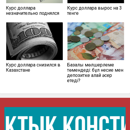
Курс доллара
Курс доллара вырос на 3
незначительно поднялся
тенге
Курс доллара снизился в
Базалық мөлшерлеме
Казахстане
төмендеді: бұл несие мен
депозитке қалай әсер
етеді?