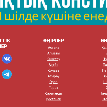
ТТІК
ӨҢІРЛЕР
ӨҢ
ЛЕР
Астана
Қы
Алматы
Көкшетау
Тү
Ақтөбе
Па
Қонаев
Пе
Атырау
Ө
Орал
Ш
Тараз
Қарағанды
Тал
Қостанай
Же