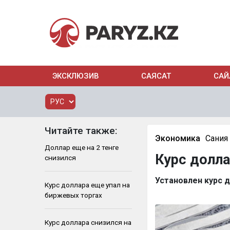
ЭКСКЛЮЗИВ
САЯСАТ
САЙ
Читайте также:
Экономика
Сания
Доллар еще на 2 тенге
Курс долла
снизился
Установлен курс д
Курс доллара еще упал на
биржевых торгах
Курс доллара снизился на