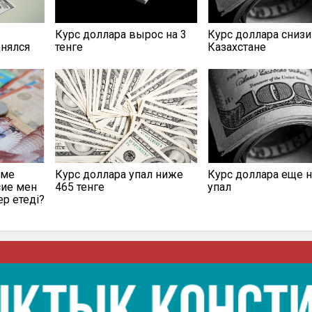
Курс доллара вырос на 3
Курс доллара снизи
днялся
тенге
Казахстане
еме
Курс доллара упал ниже
Курс доллара еще 
сие мен
465 тенге
упал
ер етеді?