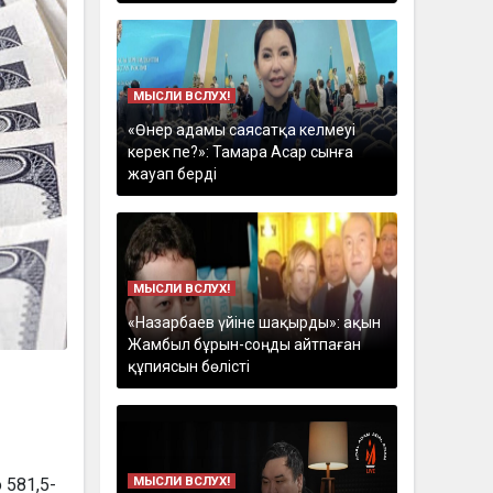
МЫСЛИ ВСЛУХ!
«Өнер адамы саясатқа келмеуі
керек пе?»: Тамара Асар сынға
жауап берді
МЫСЛИ ВСЛУХ!
«Назарбаев үйіне шақырды»: ақын
Жамбыл бұрын-соңды айтпаған
құпиясын бөлісті
МЫСЛИ ВСЛУХ!
 581,5-