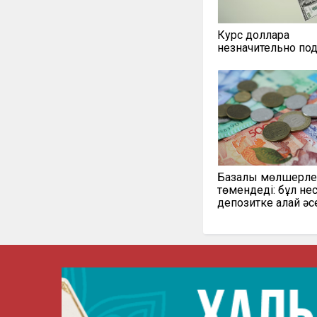
Курс доллара
незначительно по
Базалық мөлшерл
төмендеді: бұл не
депозитке қалай әс