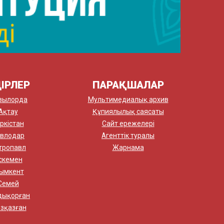
ІРЛЕР
ПАРАҚШАЛАР
зылорда
Мультимедиалық архив
Ақтау
Құпиялылық саясаты
ркістан
Сайт ережелері
влодар
Агенттік туралы
тропавл
Жарнама
скемен
ымкент
Семей
дықорған
зқазған