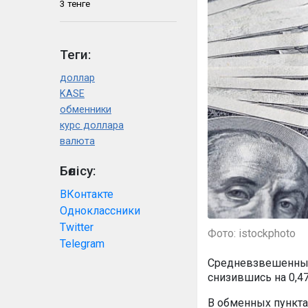
3 тенге
Теги:
доллар
KASE
обменники
курс доллара
валюта
Бөлісу:
ВКонтакте
Одноклассники
Twitter
Фото: istockphoto
Telegram
Средневзвешенный 
снизившись на 0,47
В обменных пунктах