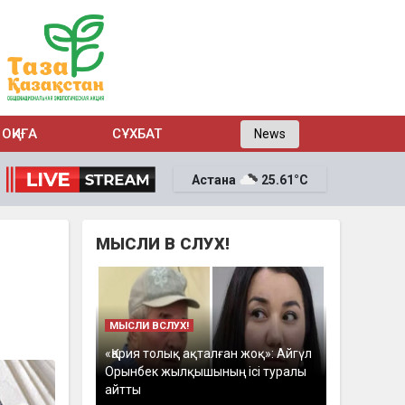
ОҚИҒА
СҰХБАТ
News
Астана
25.61°C
МЫСЛИ В СЛУХ!
МЫСЛИ ВСЛУХ!
«Қария толық ақталған жоқ»: Айгүл
Орынбек жылқышының ісі туралы
айтты