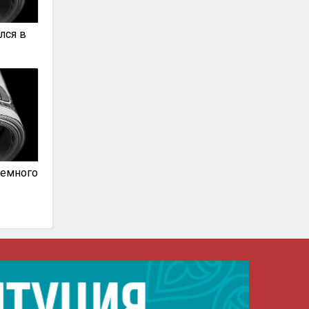
лся в
немного