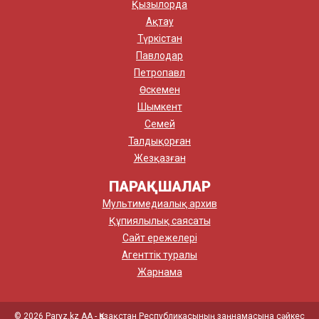
Қызылорда
Ақтау
Түркістан
Павлодар
Петропавл
Өскемен
Шымкент
Семей
Талдықорған
Жезқазған
ПАРАҚШАЛАР
Мультимедиалық архив
Құпиялылық саясаты
Сайт ережелері
Агенттік туралы
Жарнама
© 2026 Paryz.kz АА - Қазақстан Республикасының заңнамасына сәйкес