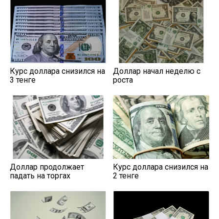
Курс доллара снизился на
Доллар начал неделю с
3 тенге
роста
Доллар продолжает
Курс доллара снизился на
падать на торгах
2 тенге