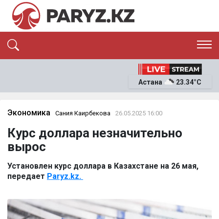
ЭКСКЛЮЗИВ
САЯСАТ
Астана
23.34°C
САЙЛАУ-2026
ЭКОНОМИКА
ҚОҒАМ
ОҚИҒА
Экономика
Сания Каирбекова
26.05.2025 16:00
СҰХБАТ
Курс доллара незначительно
News
вырос
Установлен курс доллара в Казахстане на 26 мая,
передает
Paryz.kz.