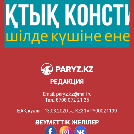
РЕДАКЦИЯ
Email:
paryz.kz@mail.ru
Тел.: 8708 072 21 25
БАҚ куәлігі: 13.03.2020 ж. KZ31VPY00021199
ӘЛЕУМЕТТІК ЖЕЛІЛЕР