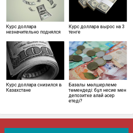
Курс доллара
Курс доллара вырос на 3
незначительно поднялся
тенге
Курс доллара снизился в
Базалық мөлшерлеме
Казахстане
төмендеді: бұл несие мен
депозитке қалай әсер
етеді?