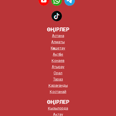
ӨҢІРЛЕР
Астана
Алматы
Көкшетау
Ақтөбе
Қонаев
Атырау
Орал
Тараз
Қарағанды
Қостанай
ӨҢІРЛЕР
Қызылорда
Ақтау