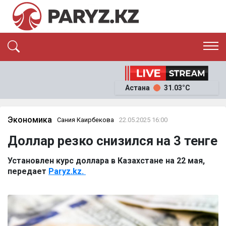
ЭКСКЛЮЗИВ
САЯСАТ
САЙЛАУ-2026
Астана
31.03°C
ЭКОНОМИКА
ҚОҒАМ
ОҚИҒА
Экономика
Сания Каирбекова
22.05.2025 16:00
СҰХБАТ
News
Доллар резко снизился на 3 тенге
Установлен курс доллара в Казахстане на 22 мая,
передает
Paryz.kz.