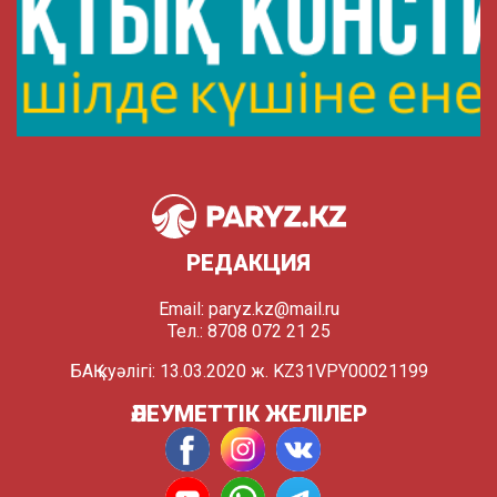
РЕДАКЦИЯ
Email:
paryz.kz@mail.ru
Тел.: 8708 072 21 25
БАҚ куәлігі: 13.03.2020 ж. KZ31VPY00021199
ӘЛЕУМЕТТІК ЖЕЛІЛЕР