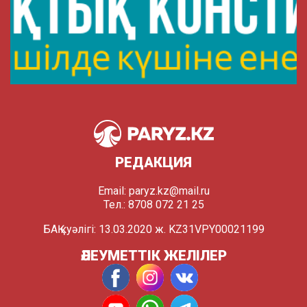
РЕДАКЦИЯ
Email:
paryz.kz@mail.ru
Тел.: 8708 072 21 25
БАҚ куәлігі: 13.03.2020 ж. KZ31VPY00021199
ӘЛЕУМЕТТІК ЖЕЛІЛЕР