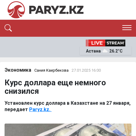
ЭКСКЛЮЗИВ
САЯСАТ
Астана
26.2°C
САЙЛАУ-2026
ЭКОНОМИКА
ҚОҒАМ
ОҚИҒА
Экономика
Сания Каирбекова
27.01.2025 16:00
СҰХБАТ
Курс доллара еще немного
News
снизился
Установлен курс доллара в Казахстане на 27 января,
передает
Paryz.kz.