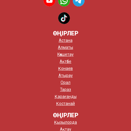
ӨҢІРЛЕР
Астана
Алматы
Көкшетау
Ақтөбе
Қонаев
Атырау
Орал
Тараз
Қарағанды
Қостанай
ӨҢІРЛЕР
Қызылорда
Ақтау