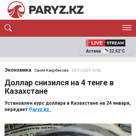
ЭКСКЛЮЗИВ
САЯСАТ
Астана
22.52°C
САЙЛАУ-2026
ЭКОНОМИКА
ҚОҒАМ
ОҚИҒА
Экономика
Сания Каирбекова
24.01.2025 16:00
СҰХБАТ
Доллар снизился на 4 тенге в
News
Казахстане
Установлен курс доллара в Казахстане на 24 января,
передает
Paryz.kz.