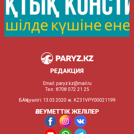
РЕДАКЦИЯ
Email:
paryz.kz@mail.ru
Тел.: 8708 072 21 25
БАҚ куәлігі: 13.03.2020 ж. KZ31VPY00021199
ӘЛЕУМЕТТІК ЖЕЛІЛЕР