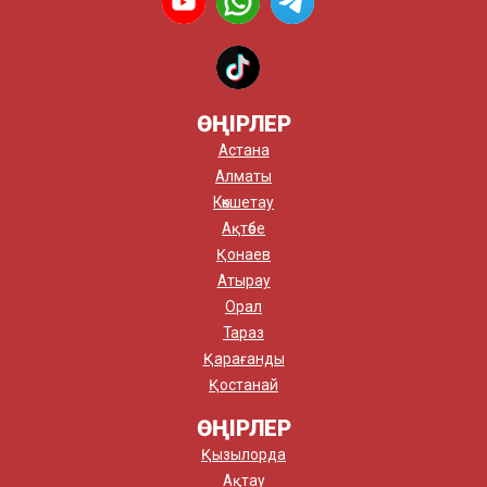
ӨҢІРЛЕР
Астана
Алматы
Көкшетау
Ақтөбе
Қонаев
Атырау
Орал
Тараз
Қарағанды
Қостанай
ӨҢІРЛЕР
Қызылорда
Ақтау