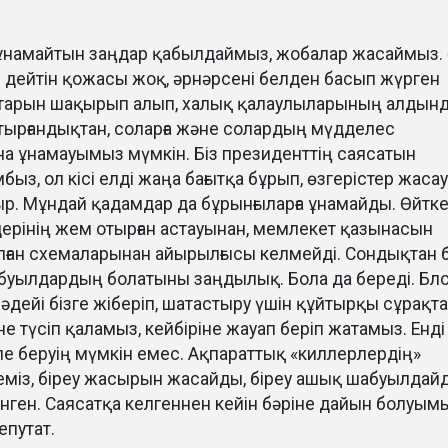
 ұнамайтын заңдар қабылдаймыз, жобалар жасаймыз.
й дейтін қожасы жоқ, әрнәрсені белден басып жүрген
тарын шақырып алып, халық қалаулыларының алдын
отырғандықтан, соларға және солардың мүдделес
а ұнамауымыз мүмкін. Біз президенттің саясатын
быз, ол кісі елді жаңа бағытқа бұрып, өзгерістер жасау
. Мұндай қадамдар да бұрынғыларға ұнамайды. Өйтке
дерінің жем отырған астауынан, мемлекет қазынасын
ған схемаларынан айырылғысы келмейді. Сондықтан б
буылдардың болатыны заңдылық. Бола да береді. Бло
әдейі бізге жіберіп, шатастыру үшін құйтырқы сұрақт
не түсіп қаламыз, кейбіріне жауап беріп жатамыз. Енді
іле беруің мүмкін емес. Ақпараттық «киллерлердің»
еміз, біреу жасырын жасайды, біреу ашық шабуылдай
ренген. Саясатқа келгеннен кейін бәріне дайын болуым
депутат.