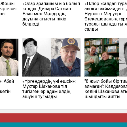
н Жошы
«Олар қарапайым қыз болып
«Пәтер жалдап тұр
ғыртқысы
келді»: Динара Сәтжан
ақылға сыймайды»:
ушы
Баян мен Мөлдірдің
Нұржігіт Меруерт
дауына қатысты пікір
Өтекешованың тұ
білдірді
туралы шындықты 
салды
»: Абай
«Үргендердің үні өшсін»:
"8 жыл бойы бір ти
Мұхтар Шахановқа тіл
алмаған": Қалдаяқо
кетін
тигізген ер адам елдің
келіні Шахановқа қа
ашуын туғызды
шындықты айтты