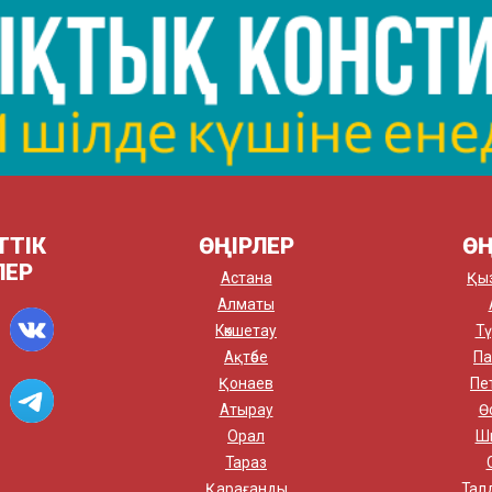
ТТІК
ӨҢІРЛЕР
ӨҢ
ЛЕР
Астана
Қы
Алматы
Көкшетау
Тү
Ақтөбе
Па
Қонаев
Пе
Атырау
Ө
Орал
Ш
Тараз
Қарағанды
Тал