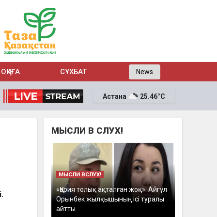
ОҚИҒА
СҰХБАТ
News
Астана
25.46°C
МЫСЛИ В СЛУХ!
МЫСЛИ ВСЛУХ!
«Қария толық ақталған жоқ»: Айгүл
.
Орынбек жылқышының ісі туралы
айтты