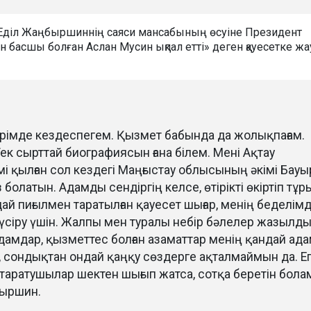
«Еділ Жаңбыршиннің саяси мансабының өсуіне Президент
н басшы болған Аслан Мусин ықпал етті» деген қауесетке жа
рімде кездеспегем. Қызмет бабында да жолықпағам.
к сырттай биографиясын ғана білем. Мені Ақтау
і қылған сол кездегі Маңғыстау облысының әкімі Бау
олатын. Адамды сендіргің келсе, өтірікті өкіртіп тұр
дай пиғылмен таратылған қауесет шығар, менің беделімді
сіру үшін. Жалпы мен туралы небір бәлелер жазылды
дамдар, қызметтес болған азаматтар менің қандай ад
і, сондықтан ондай қаңқу сөздерге ақталмаймын да. Е
 таратушылар шектен шығып жатса, сотқа беретін болам
быршин.