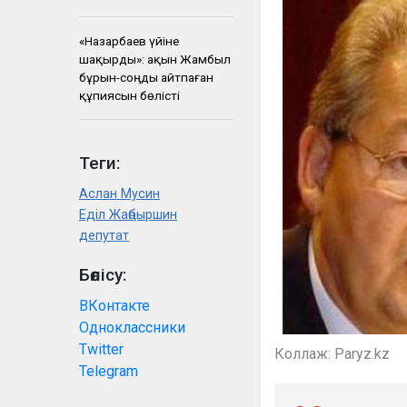
«Назарбаев үйіне
шақырды»: ақын Жамбыл
бұрын-соңды айтпаған
құпиясын бөлісті
Теги:
Аслан Мусин
Еділ Жаңбыршин
депутат
Бөлісу:
ВКонтакте
Одноклассники
Twitter
Коллаж: Paryz.kz
Telegram