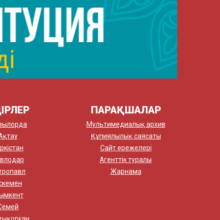
ІРЛЕР
ПАРАҚШАЛАР
зылорда
Мультимедиалық архив
Ақтау
Құпиялылық саясаты
ркістан
Сайт ережелері
влодар
Агенттік туралы
тропавл
Жарнама
скемен
ымкент
Семей
дықорған