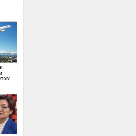
 в
и
тов: