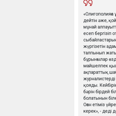
«Олигополияға
дейтін әже, қо
мұнай алпауыт
есеп бергізіп 
сыбайластарын
жүргізетін адам
талпынып жатыр
бұрынғылар өз
майшелпек қыл
ақпараттық ша
журналистерді 
қояды. Кейбірі
бәрін бірдей б
болатынын біл
Оған етіміз үй
керек», - деді 