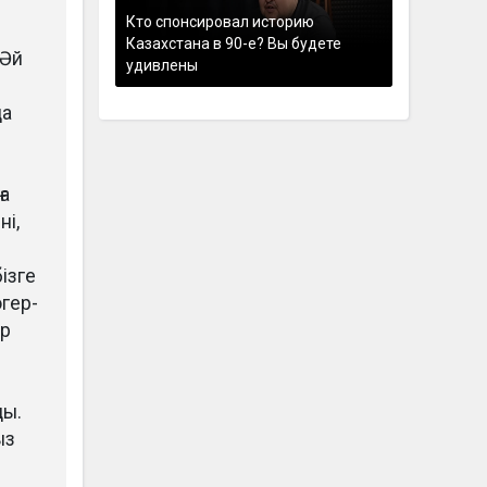
Кто спонсировал историю
Казахстана в 90-е? Вы будете
 Әй
удивлены
да
ға
ні,
ізге
гер-
ар
ды.
ыз