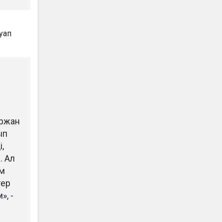
уап
ыржан
ып
,
. Ал
ам
гер
», -