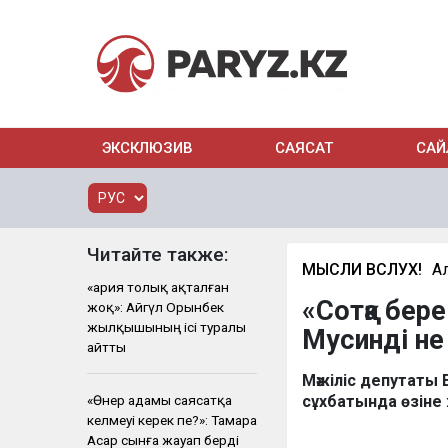
ЭКСКЛЮЗИВ
САЯСАТ
САЙ
Читайте также:
МЫСЛИ ВСЛУХ!
А
«Қария толық ақталған
«Сотқа бер
жоқ»: Айгүл Орынбек
жылқышының ісі туралы
Мусинді н
айтты
Мәжіліс депутаты
«Өнер адамы саясатқа
сұхбатында өзіне
келмеуі керек пе?»: Тамара
Асар сынға жауап берді