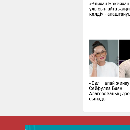
«Әлихан Бөкейха
ұлысын қайта жаң
келді» - алаштан
«Бұл – ұпай жинау
Сейфулла Баян
Алагөзованың әре
сынады