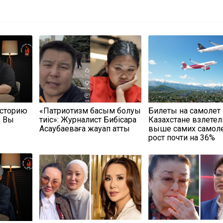
историю
«Патриотизм басым болуы
Билеты на самолет
? Вы
тиіс»: Журналист Бибісара
Казахстане взлетел
Асаубаеваға жауап қатты
выше самих самоле
рост почти на 36%