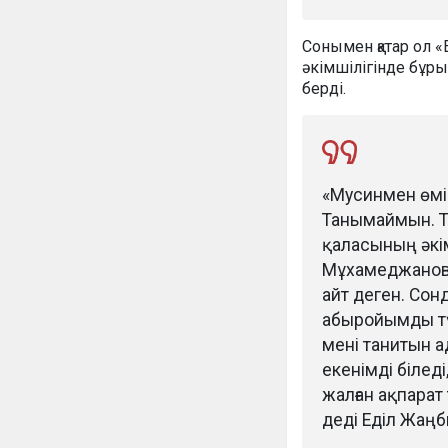
Сонымен қатар ол 
әкімшілігінде бұры
берді.
«Мусинмен өмі
Танымаймын. Те
қаласының әкім
Мұхамеджанов б
айт деген. Сон
абыройымды тү
мені танитын а
екенімді білед
жалған ақпарат
деді Еділ Жаң