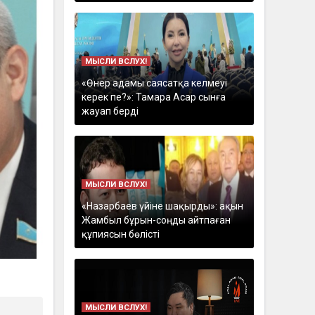
МЫСЛИ ВСЛУХ!
«Өнер адамы саясатқа келмеуі
керек пе?»: Тамара Асар сынға
жауап берді
МЫСЛИ ВСЛУХ!
«Назарбаев үйіне шақырды»: ақын
Жамбыл бұрын-соңды айтпаған
құпиясын бөлісті
МЫСЛИ ВСЛУХ!