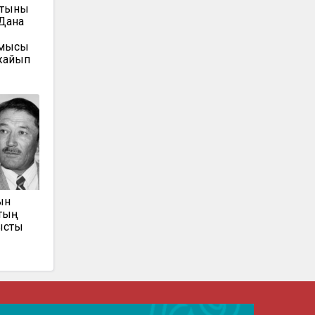
атыны
 Дана
рмысы
жайып
ын
втың
тысты