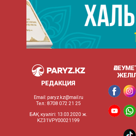
ӘЛЕУМЕ
ЖЕЛІ
РЕДАКЦИЯ
Email:
paryz.kz@mail.ru
Тел.: 8708 072 21 25
БАҚ куәлігі: 13.03.2020 ж.
KZ31VPY00021199