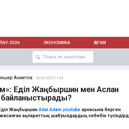
ЛАУ-2026
ЭКОНОМИКА
ҚОҒАМ
лишер Ахметов
18.02.2025 11:04
ем»: Еділ Жаңбыршин мен Аслан
е байланыстырады?
 Еділ Жаңбыршин
Adal Adam youtube
арнасына берген
 жасалған ақпараттық шабуылдардың себебін түсіндірді