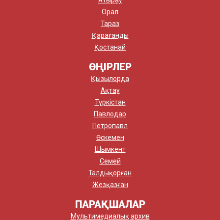
Атырау
Орал
Тараз
Қарағанды
Қостанай
ӨҢІРЛЕР
Қызылорда
Ақтау
Түркістан
Павлодар
Петропавл
Өскемен
Шымкент
Семей
Талдықорған
Жезқазған
ПАРАҚШАЛАР
Мультимедиалық архив