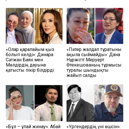
«Олар қарапайым қыз
«Пәтер жалдап тұратыны
болып келді»: Динара
ақылға сыймайды»: Дана
Сәтжан Баян мен
Нұржігіт Меруерт
Мөлдірдің дауына
Өтекешованың тұрмысы
қатысты пікір білдірді
туралы шындықты
жайып салды
«Бұл – ұпай жинау»: Абай
«Үргендердің үні өшсін»: