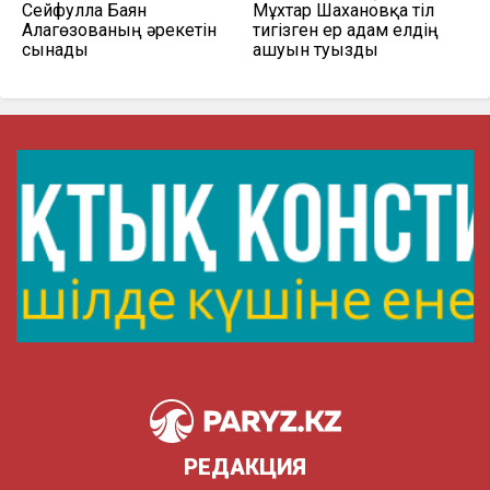
Сейфулла Баян
Мұхтар Шахановқа тіл
Алагөзованың әрекетін
тигізген ер адам елдің
сынады
ашуын туғызды
РЕДАКЦИЯ