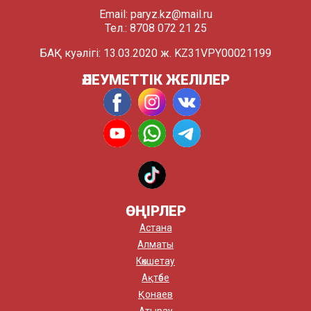
Email:
paryz.kz@mail.ru
Тел.: 8708 072 21 25
БАҚ куәлігі: 13.03.2020 ж. KZ31VPY00021199
ӘЛЕУМЕТТІК ЖЕЛІЛЕР
ӨҢІРЛЕР
Астана
Алматы
Көкшетау
Ақтөбе
Қонаев