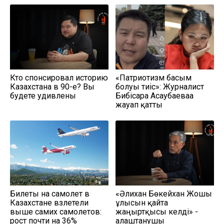
Кто спонсировал историю
«Патриотизм басым
Казахстана в 90-е? Вы
болуы тиіс»: Журналист
будете удивлены
Бибісара Асаубаеваға
жауап қатты
Билеты на самолет в
«Әлихан Бөкейхан Жошы
Казахстане взлетели
ұлысын қайта
выше самих самолетов:
жаңғыртқысы келді» -
рост почти на 36%
алаштанушы