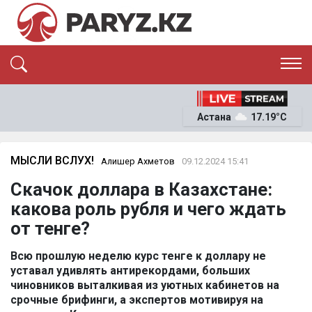
ЭКСКЛЮЗИВ
САЯСАТ
Астана
17.19°C
САЙЛАУ-2026
ЭКОНОМИКА
ҚОҒАМ
ОҚИҒА
МЫСЛИ ВСЛУХ!
Алишер Ахметов
09.12.2024 15:41
СҰХБАТ
Скачок доллара в Казахстане:
News
какова роль рубля и чего ждать
от тенге?
Всю прошлую неделю курс тенге к доллару не
уставал удивлять антирекордами, больших
чиновников выталкивая из уютных кабинетов на
срочные брифинги, а экспертов мотивируя на