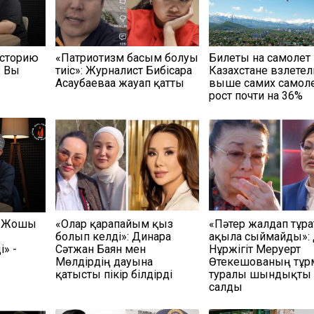
историю
«Патриотизм басым болуы
Билеты на самолет
? Вы
тиіс»: Журналист Бибісара
Казахстане взлетел
Асаубаеваға жауап қатты
выше самих самоле
рост почти на 36%
н Жошы
«Олар қарапайым қыз
«Пәтер жалдап тұр
болып келді»: Динара
ақылға сыймайды»:
» -
Сәтжан Баян мен
Нұржігіт Меруерт
Мөлдірдің дауына
Өтекешованың тұ
қатысты пікір білдірді
туралы шындықты
салды