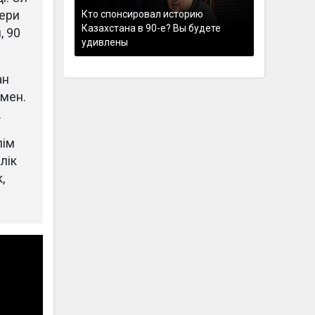
Кто спонсировал историю
кери
Казахстана в 90-е? Вы будете
, 90
удивлены
ан
мен.
.
лім
лік
,