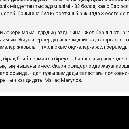
лік міндеттен тыс адам өлімі - 33 болса, қазір Бас әс
 есебі бойынша бұл көрсеткіш бір жылда 3 есеге өсіп
би әскери мамандардың аздығынан жол беріліп отырғ
аймын. Жауынгерлердің әскери дайындықтары өте тө
малар жарылып, түрлі оқыс оқиғаларға жол беріледі..
т, бірақ бейбіт заманда біреудің баласының әскерде ө
қтың нышаны емес. Әскери офицерлерде жауапкерші
селе осында, - деп тұжырымдады запастағы полковник
рының кандидаты Манас Мағұлов.