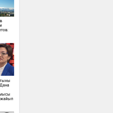
 в
и
тов:
атыны
 Дана
рмысы
 жайып