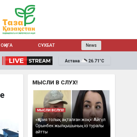
ОҚИҒА
СҰХБАТ
News
Астана
26.71°C
МЫСЛИ В СЛУХ!
не
МЫСЛИ ВСЛУХ!
«Қария толық ақталған жоқ»: Айгүл
Орынбек жылқышының ісі туралы
айтты