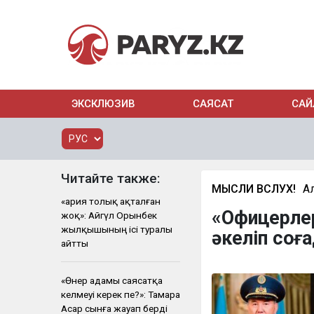
ЭКСКЛЮЗИВ
САЯСАТ
САЙ
Читайте также:
МЫСЛИ ВСЛУХ!
А
«Қария толық ақталған
«Офицерлер
жоқ»: Айгүл Орынбек
жылқышының ісі туралы
әкеліп соғ
айтты
«Өнер адамы саясатқа
келмеуі керек пе?»: Тамара
Асар сынға жауап берді