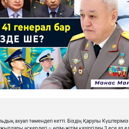
льдық ахуал төмендеп кетті. Біздің Қарулы Күштеріміз
жылдары әскердегі – өлім-жітім қазіргіден 3 есе аз ед