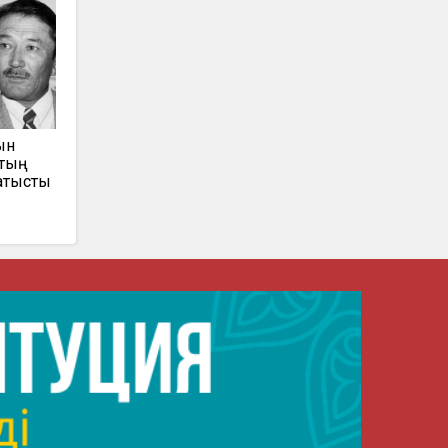
ын
втың
қатысты