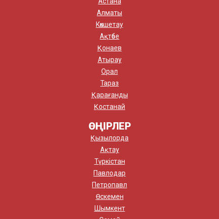
Астана
Алматы
Көкшетау
Ақтөбе
Қонаев
Атырау
Орал
Тараз
Қарағанды
Қостанай
ӨҢІРЛЕР
Қызылорда
Ақтау
Түркістан
Павлодар
Петропавл
Өскемен
Шымкент