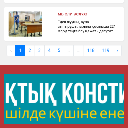
МЫСЛИ ВСЛУХ!
Еден жуушы, аула
сыпырушыларына қосымша 221
млрд теңге бөлу қажет - депутат
‹
1
2
3
4
5
...
...
118
119
›