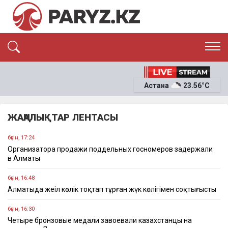
ЭКСКЛЮЗИВ
САЯСАТ
Астана
23.56°C
САЙЛАУ-2026
ЭКОНОМИКА
ҚОҒАМ
ОҚИҒА
ЖАҢАЛЫҚТАР ЛЕНТАСЫ
СҰХБАТ
News
бүгін, 17:24
Организатора продажи поддельных госномеров задержали
в Алматы
бүгін, 16:48
Алматыда жеңіл көлік тоқтап тұрған жүк көлігімен соқтығысты
бүгін, 16:30
Четыре бронзовые медали завоевали казахстанцы на