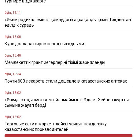
турнире в Джакарте
бүгін, 16:11
«Әкем радикал емес»: қамаудағы ақсақалдың қызы Тоқаевтан
әділдік сұрады
бүгін, 16:00
Курс доллара вырос перед выходными
бүгін, 15:40
Мемлекеттік грант иегерлерінің тізімі жарияланды
бүгін, 15:34
Почти 600 лекарств стали дешевле в казахстанских аптеках
бүгін, 15:02
«Өзімді сатқынмын деп ойламаймын»: Әділет Зейнел жұрттың
сынына жауап берді
бүгін, 15:02
Торговые сети и маркетплейсы усилят поддержку
казахстанских производителей