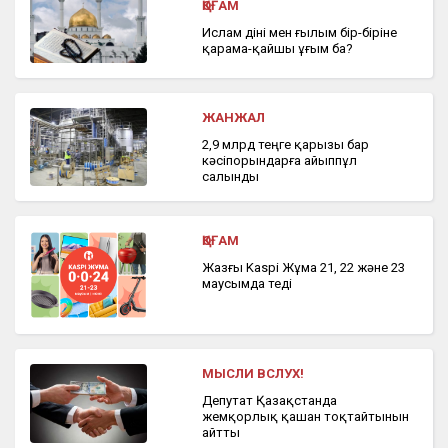
ҚОҒАМ
Ислам діні мен ғылым бір-біріне
қарама-қайшы ұғым ба?
ЖАНЖАЛ
2,9 млрд теңге қарызы бар
кәсіпорындарға айыппұл
салынды
ҚОҒАМ
Жазғы Kaspi Жұма 21, 22 және 23
маусымда өтеді
МЫСЛИ ВСЛУХ!
Депутат Қазақстанда
жемқорлық қашан тоқтайтынын
айтты