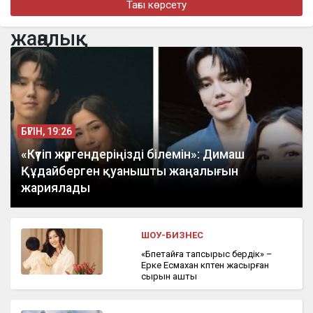
Тағы көрсету
бүгін, 14:40
Қызылорда облысында алтынды заңсыз өндірген қылмыстық
жаңалық
топ ұсталды
БҮГІН, 19:26
«Күтіп жүргендеріңізді білемін»: Димаш
Құдайберген қуанышты жаңалығын
жариялады
ШОУ-БИЗНЕС
«Бөпетайға тапсырыс бердік» –
Ерке Есмахан көптен жасырған
сырын ашты