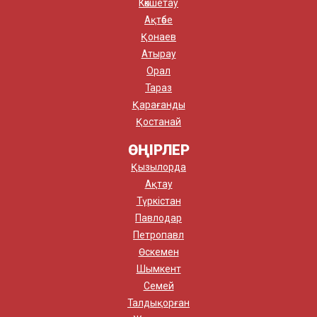
Көкшетау
Ақтөбе
Қонаев
Атырау
Орал
Тараз
Қарағанды
Қостанай
ӨҢІРЛЕР
Қызылорда
Ақтау
Түркістан
Павлодар
Петропавл
Өскемен
Шымкент
Семей
Талдықорған