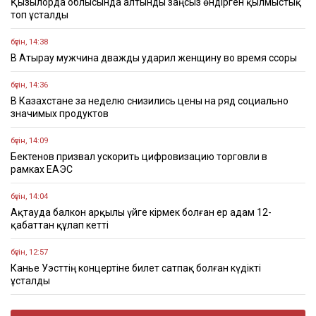
Қызылорда облысында алтынды заңсыз өндірген қылмыстық
топ ұсталды
бүгін, 14:38
В Атырау мужчина дважды ударил женщину во время ссоры
бүгін, 14:36
В Казахстане за неделю снизились цены на ряд социально
значимых продуктов
бүгін, 14:09
Бектенов призвал ускорить цифровизацию торговли в
рамках ЕАЭС
бүгін, 14:04
Ақтауда балкон арқылы үйге кірмек болған ер адам 12-
қабаттан құлап кетті
бүгін, 12:57
Канье Уэсттің концертіне билет сатпақ болған күдікті
ұсталды
бүгін, 12:35