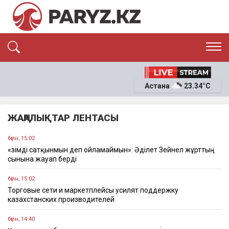
ЭКСКЛЮЗИВ
САЯСАТ
Астана
23.34°C
САЙЛАУ-2026
ЭКОНОМИКА
ҚОҒАМ
ОҚИҒА
ЖАҢАЛЫҚТАР ЛЕНТАСЫ
СҰХБАТ
News
бүгін, 15:02
«Өзімді сатқынмын деп ойламаймын»: Әділет Зейнел жұрттың
сынына жауап берді
бүгін, 15:02
Торговые сети и маркетплейсы усилят поддержку
казахстанских производителей
бүгін, 14:40