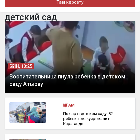
Тағы көрсету
«Всё произошло без моего согласия»: в суде зачитали
переписку погибшей Нурай Серикбай
детский сад
бүгін, 12:03
В Кокшетау афера с арендой бизнеса обернулась ущербом в
2,5 млн тенге
БҮГІН, 10:25
Воспитательница пнула ребенка в детском
саду Атырау
ҚОҒАМ
Пожар в детском саду: 82
ребенка эвакуировали в
Караганде