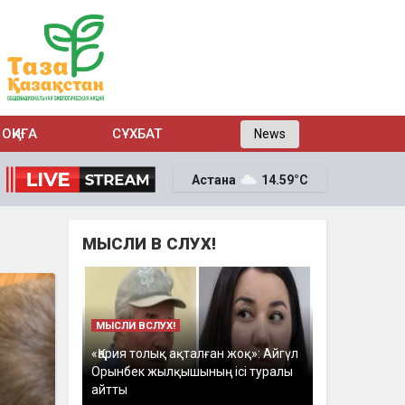
ОҚИҒА
СҰХБАТ
News
Астана
14.59°C
МЫСЛИ В СЛУХ!
МЫСЛИ ВСЛУХ!
«Қария толық ақталған жоқ»: Айгүл
Орынбек жылқышының ісі туралы
айтты