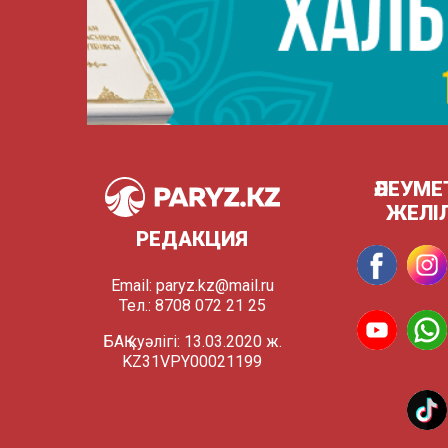
ӘЛЕУМЕ
ЖЕЛІ
РЕДАКЦИЯ
Email:
paryz.kz@mail.ru
Тел.: 8708 072 21 25
БАҚ куәлігі: 13.03.2020 ж.
KZ31VPY00021199