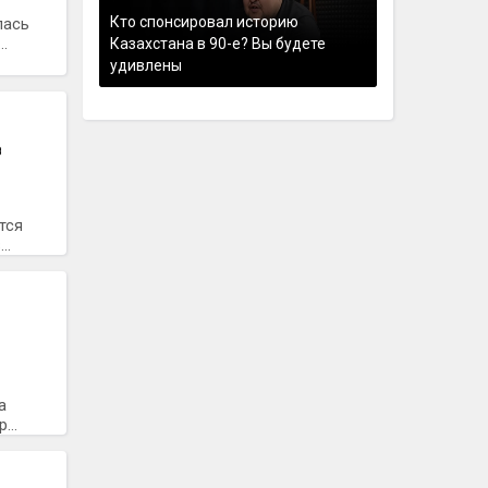
Кто спонсировал историю
лась
.
Казахстана в 90-е? Вы будете
удивлены
в
тся
..
а
...