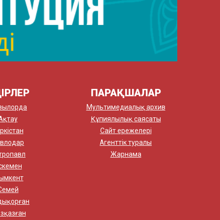
ІРЛЕР
ПАРАҚШАЛАР
зылорда
Мультимедиалық архив
Ақтау
Құпиялылық саясаты
ркістан
Сайт ережелері
влодар
Агенттік туралы
тропавл
Жарнама
скемен
ымкент
Семей
дықорған
зқазған