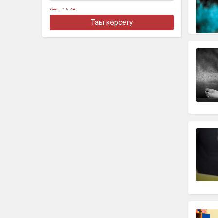
бүгін, 16:48
Алматыда жеңіл көлік тоқтап тұрған
Тағы көрсету
жүк көлігімен соқтығысты
бүгін, 16:30
Четыре бронзовые медали
завоевали казахстанцы на турнире в
Джакарте
бүгін, 16:11
«Әкем радикал емес»: қамаудағы
ақсақалдың қызы Тоқаевтан әділдік
сұрады