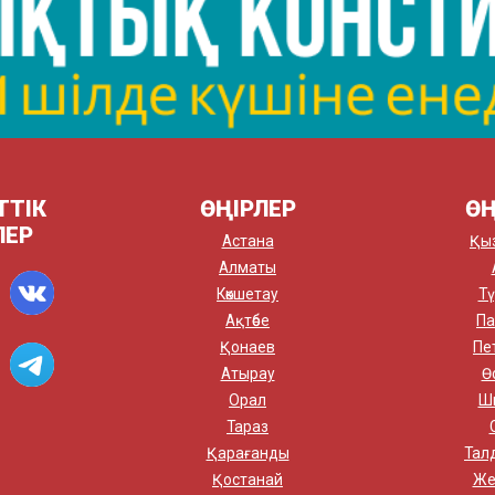
ТТІК
ӨҢІРЛЕР
ӨҢ
ЛЕР
Астана
Қы
Алматы
Көкшетау
Тү
Ақтөбе
Па
Қонаев
Пе
Атырау
Ө
Орал
Ш
Тараз
Қарағанды
Тал
Қостанай
Же