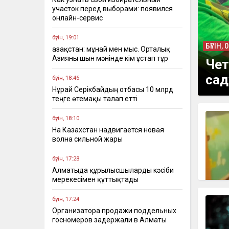
участок перед выборами: появился
онлайн-сервис
бүгін, 19:01
БҮГІН, 
Қазақстан: мұнай мен мыс. Орталық
Азияны шын мәнінде кім ұстап тұр
Чет
сад
бүгін, 18:46
Нұрай Серікбайдың отбасы 10 млрд
теңге өтемақы талап етті
бүгін, 18:10
На Казахстан надвигается новая
волна сильной жары
бүгін, 17:28
Алматыда құрылысшыларды кәсіби
мерекесімен құттықтады
бүгін, 17:24
Организатора продажи поддельных
госномеров задержали в Алматы