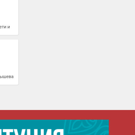
ети и
ы
лышева