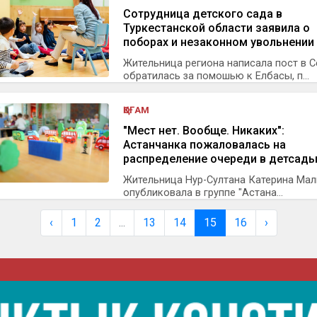
Сотрудница детского сада в
Туркестанской области заявила о
поборах и незаконном увольнении
Жительница региона написала пост в С
обратилась за помошью к Елбасы, п...
ҚОҒАМ
"Мест нет. Вообще. Никаких":
Астанчанка пожаловалась на
распределение очереди в детсад
Жительница Нур-Султана Катерина Ма
опубликовала в группе "Астана...
‹
1
2
...
13
14
15
16
›