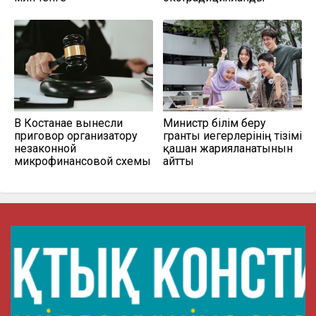
В Костанае вынесли
Министр білім беру
приговор организатору
гранты иегерлерінің тізімі
незаконной
қашан жарияланатынын
микрофинансовой схемы
айтты