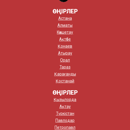
ӨҢІРЛЕР
Астана
Алматы
Көкшетау
Ақтөбе
Қонаев
Атырау
Орал
Тараз
Қарағанды
Қостанай
ӨҢІРЛЕР
Қызылорда
Ақтау
Түркістан
Павлодар
Петропавл