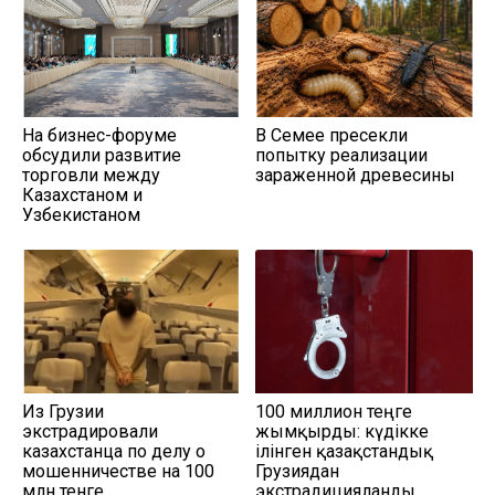
На бизнес-форуме
В Семее пресекли
обсудили развитие
попытку реализации
торговли между
зараженной древесины
Казахстаном и
Узбекистаном
Из Грузии
100 миллион теңге
экстрадировали
жымқырды: күдікке
казахстанца по делу о
ілінген қазақстандық
мошенничестве на 100
Грузиядан
млн тенге
экстрадицияланды