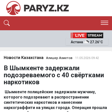
ЭКСКЛЮЗИВ
САЯСАТ
Астана
27.26°C
САЙЛАУ-2026
ЭКОНОМИКА
ҚОҒАМ
ОҚИҒА
Новости Казахстана
Алишер Ахметов
11.05.2026 09:42
СҰХБАТ
В Шымкенте задержали
News
подозреваемого с 40 свёртками
наркотиков
Шымкенте полицейские задержали мужчину,
которого подозревают в распространении
синтетических наркотиков и нанесении
наркограффити на улицах города. Операция прошла