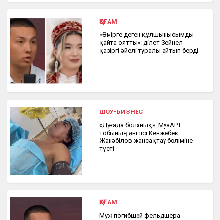
ҚОҒАМ
«Өмірге деген құлшынысымды
қайта оятты»: Әділет Зейнел
қазіргі әйелі туралы айтып берді
ШОУ-БИЗНЕС
«Дұғада болайық»: МузАРТ
тобының әншісі Кенжебек
Жанәбілов жансақтау бөліміне
түсті
ҚОҒАМ
Муж погибшей фельдшера