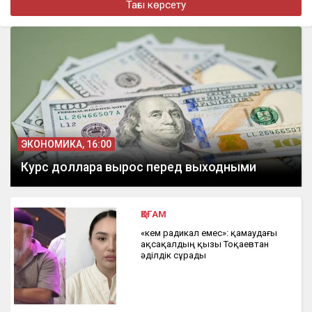
«Өзімді сатқынмын деп ойламаймын»: Әділет Зейнел жұрттың
Тағы көрсету
сынына жауап берді
ЭКОНОМИКА, 16:00
Курс доллара вырос перед выходными
ҚОҒАМ
«Әкем радикал емес»: қамаудағы
ақсақалдың қызы Тоқаевтан
әділдік сұрады