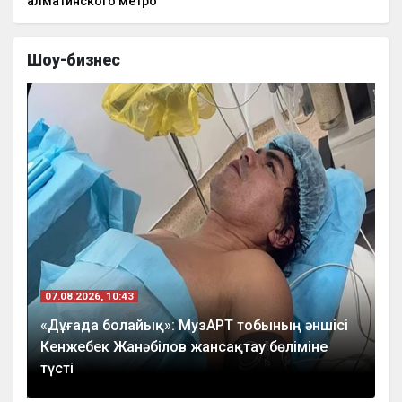
алматинского метро
Шоу-бизнес
07.08.2026, 10:43
«Дұғада болайық»: МузАРТ тобының әншісі
Кенжебек Жанәбілов жансақтау бөліміне
түсті