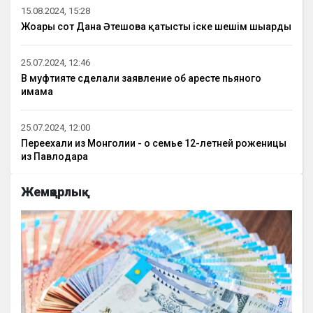
15.08.2024, 15:28
Жоғарғы сот Дана Әтешова қатысты іске шешім шығарды
25.07.2024, 12:46
В муфтияте сделали заявление об аресте пьяного
имама
25.07.2024, 12:00
Переехали из Монголии - о семье 12-летней роженицы
из Павлодара
Жемқорлық