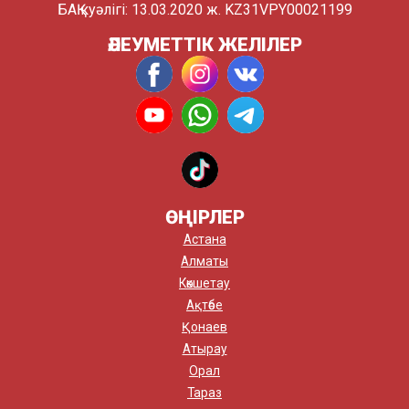
БАҚ куәлігі: 13.03.2020 ж. KZ31VPY00021199
ӘЛЕУМЕТТІК ЖЕЛІЛЕР
ӨҢІРЛЕР
Астана
Алматы
Көкшетау
Ақтөбе
Қонаев
Атырау
Орал
Тараз