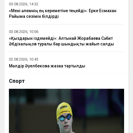
03.08.2026, 14:32
«Мені әлемнің ең кереметіне теңейді»: Ерке Есмахан
Райымға сезімін білдірді
03.08.2026, 10:06
«Қыздарын іздемейді»: Алтынай Жорабаева Сәбит
Әбдіхалықов туралы бар шындықты жайып салды
02.08.2026, 10:43
Мөлдір Әуелбекова жазаға тартылды
Спорт