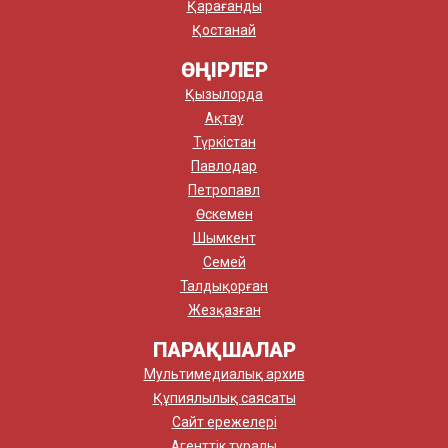
Қарағанды
Қостанай
ӨҢІРЛЕР
Қызылорда
Ақтау
Түркістан
Павлодар
Петропавл
Өскемен
Шымкент
Семей
Талдықорған
Жезқазған
ПАРАҚШАЛАР
Мультимедиалық архив
Құпиялылық саясаты
Сайт ережелері
Агенттік туралы