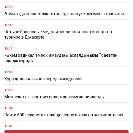
16:48
Алматыда жеңіл көлік тоқтап тұрған жүк көлігімен соқтығысты
16:30
Четыре бронзовые медали завоевали казахстанцы на
турнире в Джакарте
16:11
«Әкем радикал емес»: қамаудағы ақсақалдың қызы Тоқаевтан
әділдік сұрады
16:00
Курс доллара вырос перед выходными
15:40
Мемлекеттік грант иегерлерінің тізімі жарияланды
15:34
Почти 600 лекарств стали дешевле в казахстанских аптеках
15:02