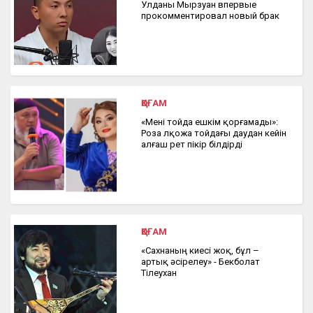
Улданы Мырзуан впервые
прокомментировал новый брак
ҚОҒАМ
«Мені тойда ешкім қорғамады»:
Роза Әлқожа тойдағы даудан кейін
алғаш рет пікір білдірді
ҚОҒАМ
«Сахнаның киесі жоқ, бұл –
артық әсірелеу» - Бекболат
Тілеухан