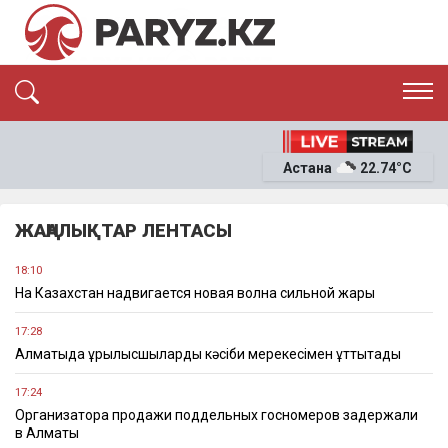
ЭКСКЛЮЗИВ
САЯСАТ
Астана
22.74°C
САЙЛАУ-2026
ЭКОНОМИКА
ҚОҒАМ
ОҚИҒА
ЖАҢАЛЫҚТАР ЛЕНТАСЫ
СҰХБАТ
News
18:10
На Казахстан надвигается новая волна сильной жары
17:28
Алматыда құрылысшыларды кәсіби мерекесімен құттықтады
17:24
Организатора продажи поддельных госномеров задержали
в Алматы