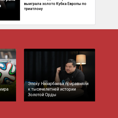
выиграла золото Кубка Европы по
а
триатлону
Эпоху Назарбаева приравняли
мира
к тысячелетней истории
Золотой Орды