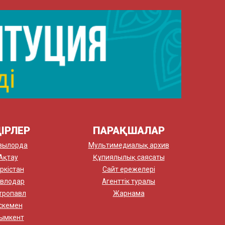
ІРЛЕР
ПАРАҚШАЛАР
зылорда
Мультимедиалық архив
Ақтау
Құпиялылық саясаты
ркістан
Сайт ережелері
влодар
Агенттік туралы
тропавл
Жарнама
скемен
ымкент