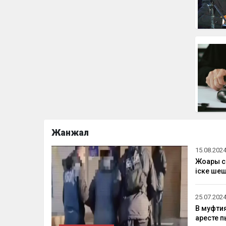
Жанжал
15.08.2024
Жоғарғы 
іске ше
25.07.2024
В муфтия
аресте 