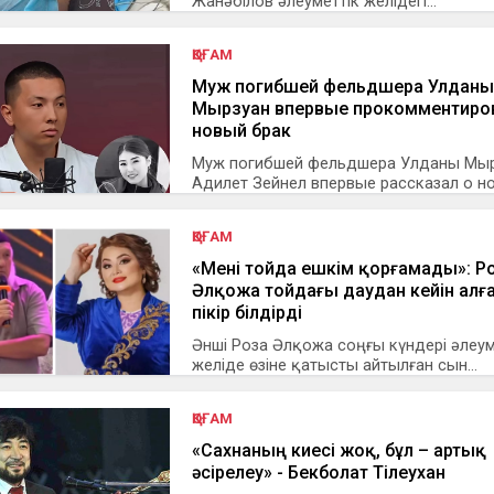
Жанәбілов әлеуметтік желідегі...
ҚОҒАМ
Муж погибшей фельдшера Улданы
Мырзуан впервые прокомментиро
новый брак
Муж погибшей фельдшера Улданы Мы
Адилет Зейнел впервые рассказал о нов
ҚОҒАМ
«Мені тойда ешкім қорғамады»: Р
Әлқожа тойдағы даудан кейін алғ
пікір білдірді
Әнші Роза Әлқожа соңғы күндері әлеум
желіде өзіне қатысты айтылған сын...
ҚОҒАМ
«Сахнаның киесі жоқ, бұл – артық
әсірелеу» - Бекболат Тілеухан