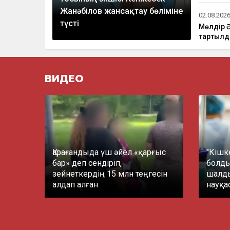
Жанәбілов жансақтау бөліміне
02.08.2026
түсті
Мөлдір Ә
тартыл
ВИДЕО
Қарағандыда үш әйел «қарғыс
"Кішк
бар» деп сендіріп,
болды"
зейнеткердің 15 млн теңгесін
шалды
алдап алған
науқа