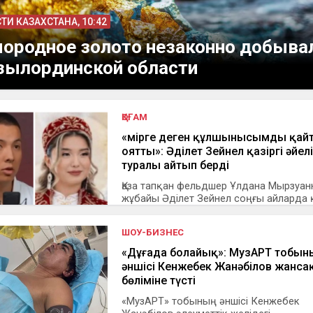
ТИ КАЗАХСТАНА, 10:42
ородное золото незаконно добыва
ылординской области
ҚОҒАМ
«Өмірге деген құлшынысымды қай
оятты»: Әділет Зейнел қазіргі әйелі
туралы айтып берді
Қаза тапқан фельдшер Ұлдана Мырзуа
жұбайы Әділет Зейнел соңғы айларда қ.
ШОУ-БИЗНЕС
«Дұғада болайық»: МузАРТ тобын
әншісі Кенжебек Жанәбілов жанса
бөліміне түсті
«МузАРТ» тобының әншісі Кенжебек