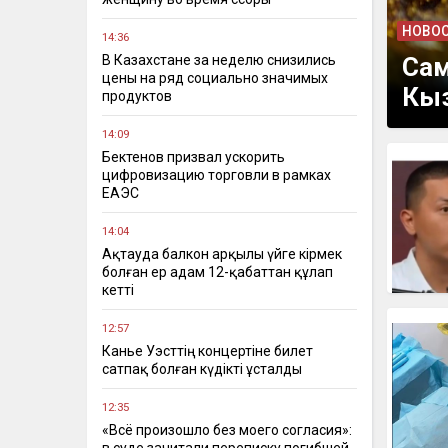
НОВОС
14:36
В Казахстане за неделю снизились
Сам
цены на ряд социально значимых
Кыз
продуктов
14:09
Бектенов призвал ускорить
цифровизацию торговли в рамках
ЕАЭС
14:04
Ақтауда балкон арқылы үйге кірмек
болған ер адам 12-қабаттан құлап
кетті
12:57
Канье Уэсттің концертіне билет
сатпақ болған күдікті ұсталды
12:35
«Всё произошло без моего согласия»: