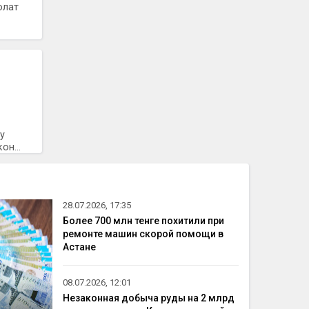
олат
у
он...
28.07.2026, 17:35
Более 700 млн тенге похитили при
ремонте машин скорой помощи в
Астане
08.07.2026, 12:01
Незаконная добыча руды на 2 млрд