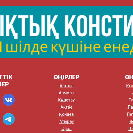
ТТІК
ӨҢІРЛЕР
ӨҢ
ЛЕР
Астана
Қы
Алматы
Көкшетау
Тү
Ақтөбе
Па
Қонаев
Пе
Атырау
Ө
Орал
Ш