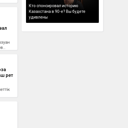
Кто спонсировал историю
Казахстана в 90-е? Вы будете
удивлены
вал
рзуан
...
оза
аш рет
еттік