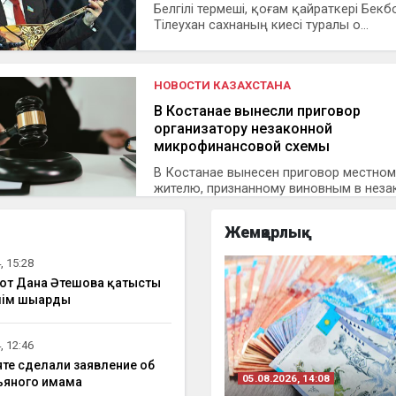
Белгілі термеші, қоғам қайраткері Бекб
Тілеухан сахнаның киесі туралы о...
НОВОСТИ КАЗАХСТАНА
В Костанае вынесли приговор
организатору незаконной
микрофинансовой схемы
В Костанае вынесен приговор местном
жителю, признанному виновным в незак
Жемқорлық
, 15:28
сот Дана Әтешова қатысты
шім шығарды
, 12:46
те сделали заявление об
05.08.2026, 14:08
пьяного имама