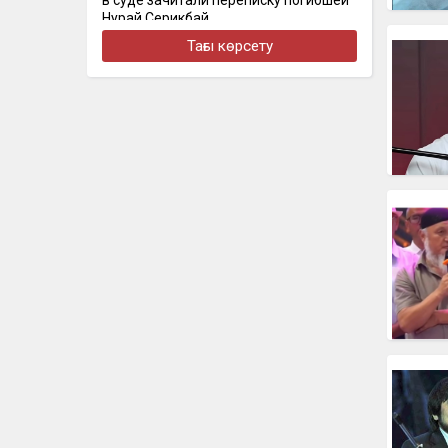
в суде зачитали переписку погибшей
Нурай Серикбай
Тағы көрсету
12:03
В Кокшетау афера с арендой бизнеса
обернулась ущербом в 2,5 млн тенге
12:02
«Еденге лақтырып жіберді»: Атырау
тұрғыны балабақшада баласы жәбір
көргенін айтты
11:37
Семейде бұрынғы әйелін битамен
ұрып өлтірген ер адам сотталды