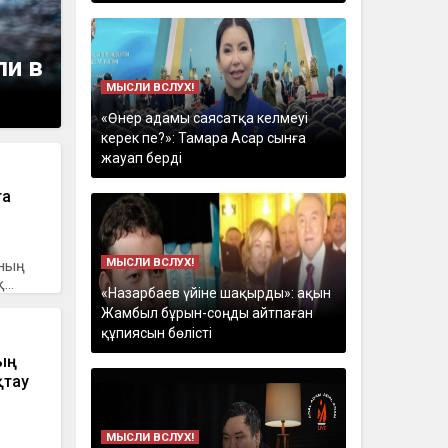
ли в
МЫСЛИ ВСЛУХ!
«Өнер адамы саясатқа келмеуі
керек пе?»: Тамара Асар сынға
жауап берді
та
МЫСЛИ ВСЛУХ!
нның
..
«Назарбаев үйіне шақырды»: ақын
Жамбыл бұрын-соңды айтпаған
құпиясын бөлісті
ың
қтау
МЫСЛИ ВСЛУХ!