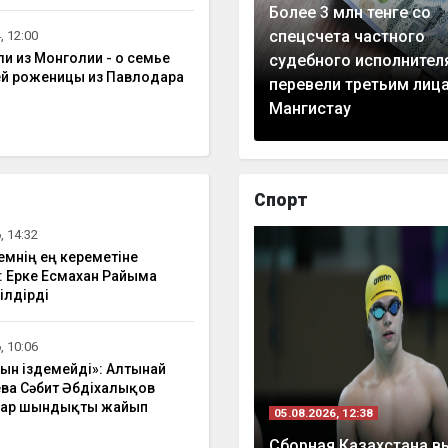
Более 3 млн тенге со
спецсчета частного
, 12:00
и из Монголии - о семье
судебного исполнител
ей роженицы из Павлодара
перевели третьим лиц
Мангистау
Спорт
, 14:32
емнің ең кереметіне
: Ерке Есмахан Райымға
білдірді
, 10:06
ын іздемейді»: Алтынай
ва Сәбит Әбдіхалықов
бар шындықты жайып
05.08.2026, 12:38
Сборная Казахстана в