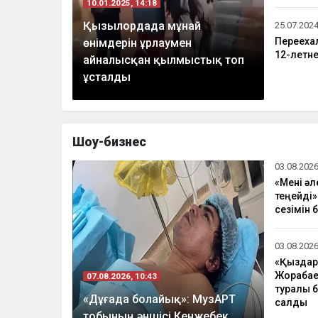
10.01.2025, 14:18
Қызылордада мұнай
25.07.2024
Переехал
өнімдерін ұрлаумен
12-летн
айналысқан қылмыстық топ
ұсталды
Шоу-бизнес
03.08.2026
«Мені әл
теңейді»
сезімін 
03.08.2026
«Қыздар
Жорабае
07.08.2026, 10:43
туралы 
«Дұғада болайық»: МузАРТ
салды
тобының әншісі Кенжебек