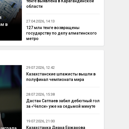
тенге выявлена в Карагандинской
области
я
27.04.2026, 14:13
ам в
127 млн тенге возвращены
государству по делу алматинского
метро
29.07.2026, 12:42
Казахстанские шпажисты вышли в
полуфинал чемпионата мира
28.07.2026, 15:38
Дастан Сатпаев забил дебютный гол
за «Челси» уже на седьмой минуте
19.07.2026, 21:00
Казахстанка Диана Ержанова
ыиграла