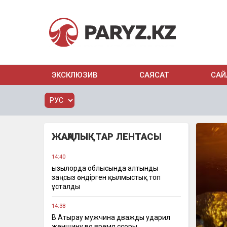
ЭКСКЛЮЗИВ
САЯСАТ
САЙ
ЖАҢАЛЫҚТАР ЛЕНТАСЫ
14:40
Қызылорда облысында алтынды
заңсыз өндірген қылмыстық топ
ұсталды
14:38
В Атырау мужчина дважды ударил
женщину во время ссоры