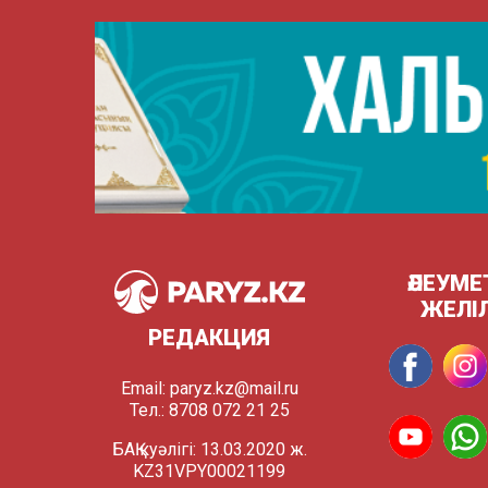
ӘЛЕУМЕ
ЖЕЛІ
РЕДАКЦИЯ
Email:
paryz.kz@mail.ru
Тел.: 8708 072 21 25
БАҚ куәлігі: 13.03.2020 ж.
KZ31VPY00021199