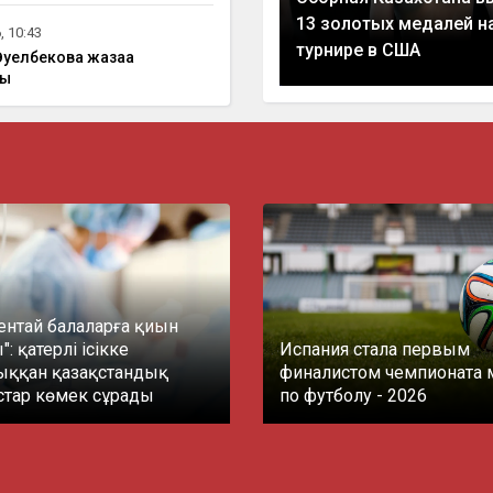
13 золотых медалей н
, 10:43
турнире в США
уелбекова жазаға
ды
ентай балаларға қиын
: қатерлі ісікке
Испания стала первым
ққан қазақстандық
финалистом чемпионата 
стар көмек сұрады
по футболу - 2026