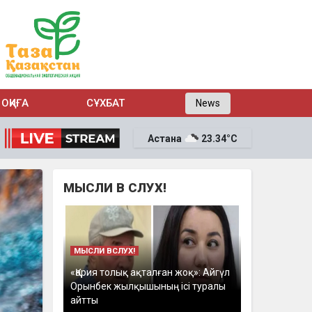
ОҚИҒА
СҰХБАТ
News
Астана
23.34°C
МЫСЛИ В СЛУХ!
МЫСЛИ ВСЛУХ!
«Қария толық ақталған жоқ»: Айгүл
Орынбек жылқышының ісі туралы
айтты