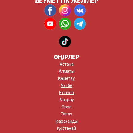
ӘЛЕУМЕТТІК ЖЕЛІЛЕР
ӨҢІРЛЕР
Астана
Алматы
Көкшетау
Ақтөбе
Қонаев
Атырау
Орал
Тараз
Қарағанды
Қостанай