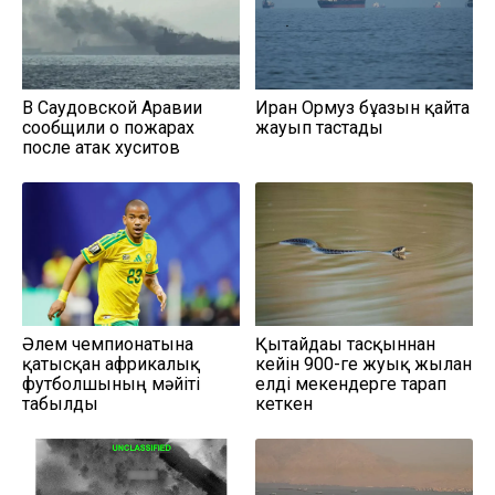
В Саудовской Аравии
Иран Ормуз бұғазын қайта
сообщили о пожарах
жауып тастады
после атак хуситов
Әлем чемпионатына
Қытайдағы тасқыннан
қатысқан африкалық
кейін 900-ге жуық жылан
футболшының мәйіті
елді мекендерге тарап
табылды
кеткен