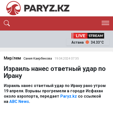
ЭКСКЛЮЗИВ
САЯСАТ
Астана
34.33°C
САЙЛАУ-2026
ЭКОНОМИКА
ҚОҒАМ
ОҚИҒА
Мир/Әлем
Сания Каирбекова
19.04.2024 07:35
СҰХБАТ
Израиль нанес ответный удар по
News
Ирану
Израиль нанес ответный удар по Ирану рано утром
19 апреля. Взрывы прогремели в городе Исфахан
около аэропорта, передает
Paryz.kz
со ссылкой
на
ABC News
.