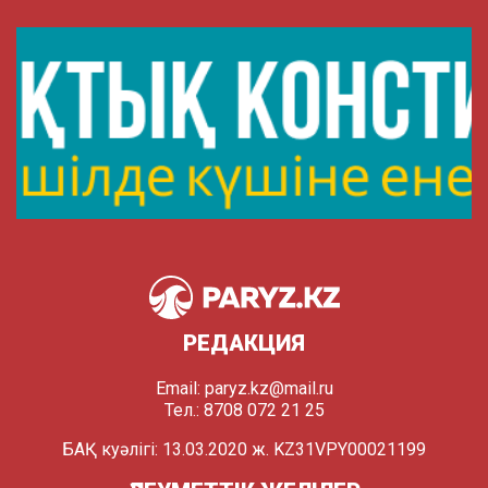
РЕДАКЦИЯ
Email:
paryz.kz@mail.ru
Тел.: 8708 072 21 25
БАҚ куәлігі: 13.03.2020 ж. KZ31VPY00021199