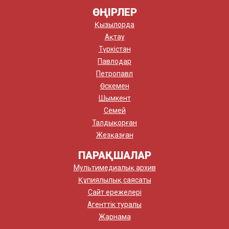
ӨҢІРЛЕР
Қызылорда
Ақтау
Түркістан
Павлодар
Петропавл
Өскемен
Шымкент
Семей
Талдықорған
Жезқазған
ПАРАҚШАЛАР
Мультимедиалық архив
Құпиялылық саясаты
Сайт ережелері
Агенттік туралы
Жарнама