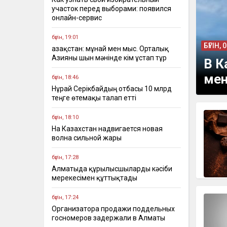
участок перед выборами: появился
онлайн-сервис
бүгін, 19:01
БҮГІН, 
Қазақстан: мұнай мен мыс. Орталық
Азияны шын мәнінде кім ұстап тұр
В К
ме
бүгін, 18:46
Нұрай Серікбайдың отбасы 10 млрд
теңге өтемақы талап етті
бүгін, 18:10
На Казахстан надвигается новая
волна сильной жары
бүгін, 17:28
Алматыда құрылысшыларды кәсіби
мерекесімен құттықтады
бүгін, 17:24
Организатора продажи поддельных
госномеров задержали в Алматы