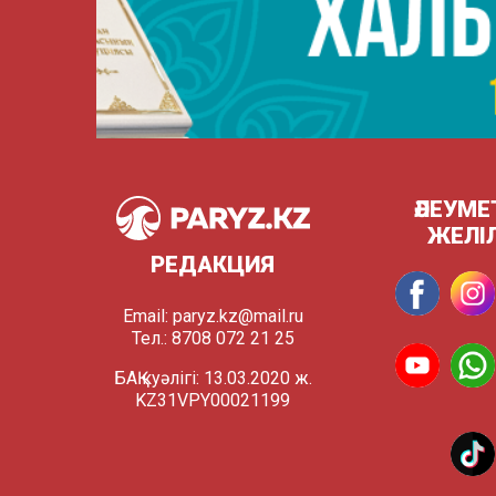
ӘЛЕУМЕ
ЖЕЛІ
РЕДАКЦИЯ
Email:
paryz.kz@mail.ru
Тел.: 8708 072 21 25
БАҚ куәлігі: 13.03.2020 ж.
KZ31VPY00021199