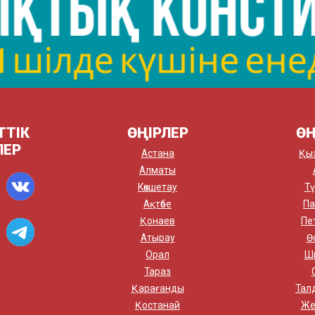
ТТІК
ӨҢІРЛЕР
ӨҢ
ЛЕР
Астана
Қы
Алматы
Көкшетау
Тү
Ақтөбе
Па
Қонаев
Пе
Атырау
Ө
Орал
Ш
Тараз
Қарағанды
Тал
Қостанай
Же