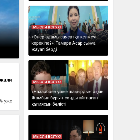
МЫСЛИ ВСЛУХ!
«Өнер адамы саясатқа келмеуі
керек пе?»: Тамара Асар сынға
жауап берді
ожали
МЫСЛИ ВСЛУХ!
«Назарбаев үйіне шақырды»: ақын
Жамбыл бұрын-соңды айтпаған
% уже
құпиясын бөлісті
МЫСЛИ ВСЛУХ!