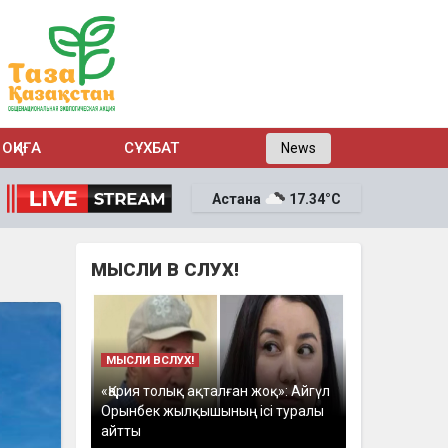
ОҚИҒА
СҰХБАТ
News
Астана
17.34°C
МЫСЛИ В СЛУХ!
МЫСЛИ ВСЛУХ!
«Қария толық ақталған жоқ»: Айгүл
Орынбек жылқышының ісі туралы
айтты