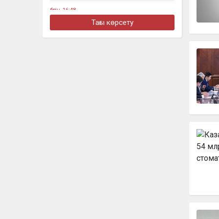
бүгін, 16:48
Алматыда жеңіл көлік тоқтап тұрған
Тағы көрсету
жүк көлігімен соқтығысты
бүгін, 16:30
Четыре бронзовые медали
завоевали казахстанцы на турнире в
Джакарте
бүгін, 16:11
«Әкем радикал емес»: қамаудағы
ақсақалдың қызы Тоқаевтан әділдік
сұрады