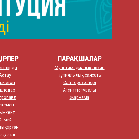
ІРЛЕР
ПАРАҚШАЛАР
зылорда
Мультимедиалық архив
Ақтау
Құпиялылық саясаты
ркістан
Сайт ережелері
влодар
Агенттік туралы
тропавл
Жарнама
скемен
ымкент
Семей
дықорған
зқазған