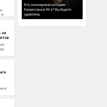
Кто спонсировал историю
Казахстана в 90-е? Вы будете
н-
и...
удивлены
 за
ектов
вел
у...
нге
ии в