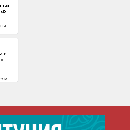
итых
ных
аны
..
а в
мь
 м...