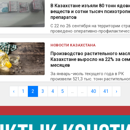
В Казахстане изъяли 80 тонн ядов
веществ и сотни тысяч психотроп
препаратов
С 22 по 26 сентября на территории стр
проведено оперативно-профилактичес.
НОВОСТИ КАЗАХСТАНА
Производство растительного масл
Казахстане выросло на 22% за се
месяцев
За январь–июль текущего года в РК
произвели 521,3 тыс. тонн растительного
‹
1
2
3
4
5
...
...
40
41
›