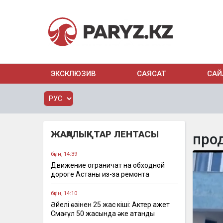
ЭКСКЛЮЗИВ
САЯСАТ
САЙ
ЖАҢАЛЫҚТАР ЛЕНТАСЫ
про
бүгін, 14:39
Движение ограничат на обходной
дороге Астаны из-за ремонта
бүгін, 14:10
Әйелі өзінен 25 жас кіші: Актер Қажет
Смағұл 50 жасында әке атанды