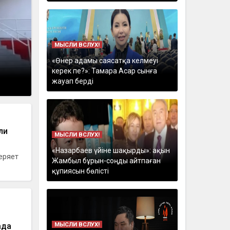
МЫСЛИ ВСЛУХ!
«Өнер адамы саясатқа келмеуі
керек пе?»: Тамара Асар сынға
жауап берді
ли
МЫСЛИ ВСЛУХ!
«Назарбаев үйіне шақырды»: ақын
еряет
Жамбыл бұрын-соңды айтпаған
құпиясын бөлісті
МЫСЛИ ВСЛУХ!
ада