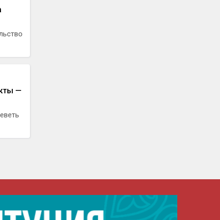
а
льство
кты —
еветь