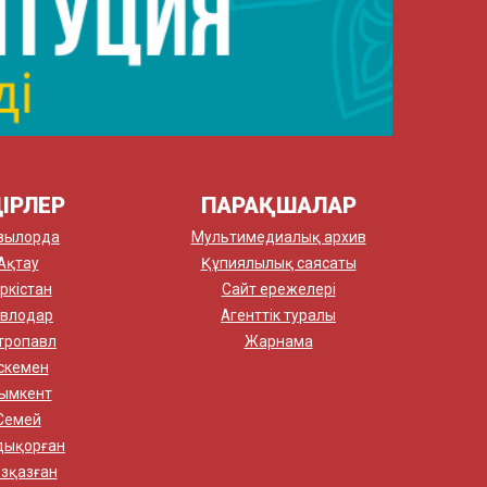
ІРЛЕР
ПАРАҚШАЛАР
зылорда
Мультимедиалық архив
Ақтау
Құпиялылық саясаты
ркістан
Сайт ережелері
влодар
Агенттік туралы
тропавл
Жарнама
скемен
ымкент
Семей
дықорған
зқазған