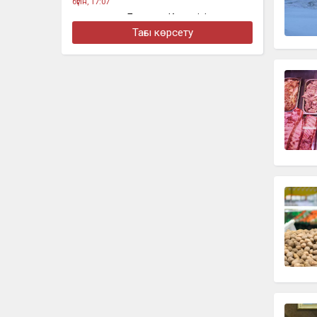
бүгін, 17:07
Қазақстанға Бельгия Королі Филипп
келеді
Тағы көрсету
бүгін, 14:46
«Төсегімді елге айтпай-ақ қояйық»:
Бекболат Тілеухан жеке өмірі туралы
ашық айтты
бүгін, 13:29
Оралда құрамында еті бар жартылай
фабрикаттарға жалған сертификат
берілген