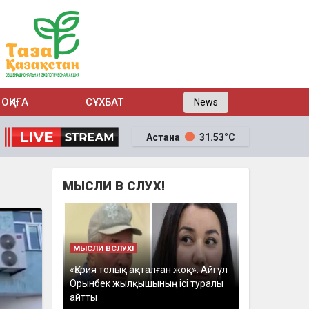
ОҚИҒА
СҰХБАТ
News
Астана
31.53°C
МЫСЛИ В СЛУХ!
МЫСЛИ ВСЛУХ!
«Қария толық ақталған жоқ»: Айгүл
Орынбек жылқышының ісі туралы
айтты