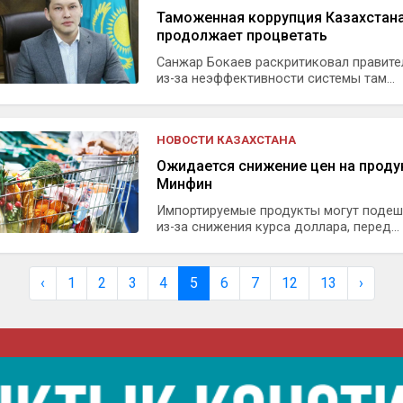
Таможенная коррупция Казахстан
продолжает процветать
Санжар Бокаев раскритиковал правите
из-за неэффективности системы там...
НОВОСТИ КАЗАХСТАНА
Ожидается снижение цен на проду
Минфин
Импортируемые продукты могут подеш
из-за снижения курса доллара, перед...
‹
1
2
3
4
5
6
7
12
13
›