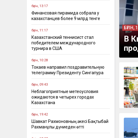
бүгін, 13:17
Финансовая пирамида собрала у
казахстанцев более 9 млрд тенге
БҮГІН, 
бүгін, 11:17
В К
Казахстанский теннисист стал
победителем международного
про
турнира в США
бүгін, 10:28
Токаев направил поздравительную
телеграмму Президенту Сингапура
бүгін, 09:43
Неблагоприятные метеоусловия
ожидаются в четырех городах
Казахстана
бүгін, 19:42
Шавкат Рахмоновның әкесі Бақтыбай
Рахманұлы дүниеден өтті