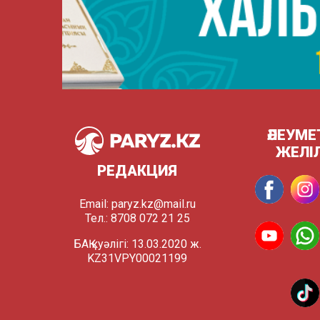
ӘЛЕУМЕ
ЖЕЛІ
РЕДАКЦИЯ
Email:
paryz.kz@mail.ru
Тел.: 8708 072 21 25
БАҚ куәлігі: 13.03.2020 ж.
KZ31VPY00021199