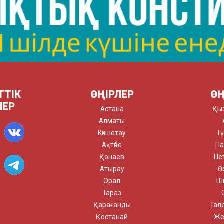
ТТІК
ӨҢІРЛЕР
ӨҢ
ЛЕР
Астана
Қы
Алматы
Көкшетау
Тү
Ақтөбе
Па
Қонаев
Пе
Атырау
Ө
Орал
Ш
Тараз
Қарағанды
Тал
Қостанай
Же