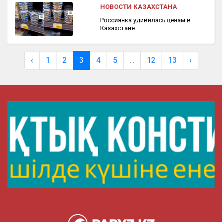
НОВОСТИ КАЗАХСТАНА
Россиянка удивилась ценам в
Казахстане
‹
1
2
3
4
5
...
12
13
›