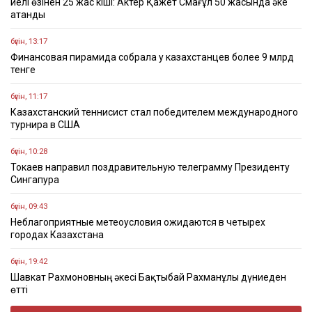
Әйелі өзінен 25 жас кіші: Актер Қажет Смағұл 50 жасында әке
атанды
бүгін, 13:17
Финансовая пирамида собрала у казахстанцев более 9 млрд
тенге
бүгін, 11:17
Казахстанский теннисист стал победителем международного
турнира в США
бүгін, 10:28
Токаев направил поздравительную телеграмму Президенту
Сингапура
бүгін, 09:43
Неблагоприятные метеоусловия ожидаются в четырех
городах Казахстана
бүгін, 19:42
Шавкат Рахмоновның әкесі Бақтыбай Рахманұлы дүниеден
өтті