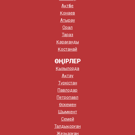
Ақтөбе
Қонаев
Атырау
Орал
Тараз
Қарағанды
Қостанай
ӨҢІРЛЕР
Қызылорда
Ақтау
Түркістан
Павлодар
Петропавл
Өскемен
Шымкент
Семей
Талдықорған
Жезқазған