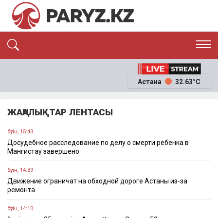
ЭКСКЛЮЗИВ
САЯСАТ
Астана
32.63°C
САЙЛАУ-2026
ЭКОНОМИКА
ҚОҒАМ
ОҚИҒА
ЖАҢАЛЫҚТАР ЛЕНТАСЫ
СҰХБАТ
News
бүгін, 15:43
Досудебное расследование по делу о смерти ребенка в
Мангистау завершено
бүгін, 14:39
Движение ограничат на обходной дороге Астаны из-за
ремонта
бүгін, 14:10