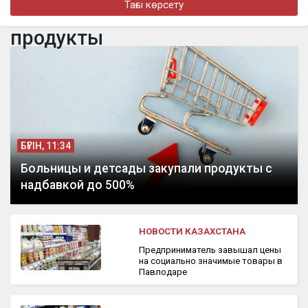
Тағы көрсету
бүгін, 17:07
Қазақстанға Бельгия Королі Филипп келеді
продукты
бүгін, 14:46
«Төсегімді елге айтпай-ақ қояйық»: Бекболат Тілеухан жеке
өмірі туралы ашық айтты
БҮГІН, 11:34
Больницы и детсады закупали продукты с
надбавкой до 500%
НОВОСТИ КАЗАХСТАНА
Предприниматель завышал цены
на социально значимые товары в
Павлодаре