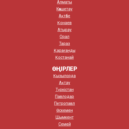
Алматы
Көкшетау
Ақтөбе
Қонаев
Атырау
Орал
Тараз
Қарағанды
Қостанай
ӨҢІРЛЕР
Қызылорда
Ақтау
Түркістан
Павлодар
Петропавл
Өскемен
Шымкент
Семей