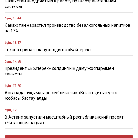
Казахстан внедряет ИИ в работу правоохранительной
системы
бүгін, 19:44
Казахстан нарастил производство безалкогольных напитков
на 17%
бүгін, 18:47
Токаев принял главу холдинга «Байтерек»
бүгін, 17:58
Президент «Бәйтерек» холдингінің даму жоспарымен
танысты
бүгін, 17:20
Астанада ауқымды республикалық «Кітап оқитын ұлт»
жобасы бастау алды
бүгін, 17:11
В Астане запустили масштабный республиканский проект
«Читающая нация»
бүгін, 17:08