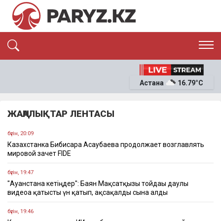
ЭКСКЛЮЗИВ
САЯСАТ
Астана
16.79°C
САЙЛАУ-2026
ЭКОНОМИКА
ҚОҒАМ
ОҚИҒА
ЖАҢАЛЫҚТАР ЛЕНТАСЫ
СҰХБАТ
News
бүгін, 20:09
Казахстанка Бибисара Асаубаева продолжает возглавлять
мировой зачет FIDE
бүгін, 19:47
"Ауғанстанға кетіңдер": Баян Мақсатқызы тойдағы даулы
видеоға қатысты үн қатып, ақсақалды сынға алды
бүгін, 19:46