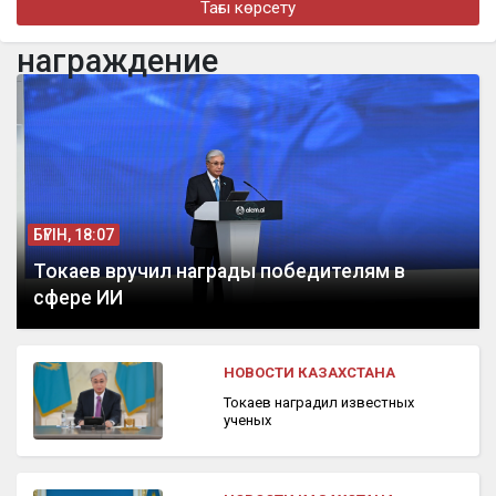
Тағы көрсету
В Казахстане создается новая система защиты средств
ОСМС от необоснованных выплат
награждение
бүгін, 16:41
Шымкентте үш жасар бала 9-қабаттың терезесінен құлап
кетті
БҮГІН, 18:07
Токаев вручил награды победителям в
сфере ИИ
НОВОСТИ КАЗАХСТАНА
Токаев наградил известных
ученых