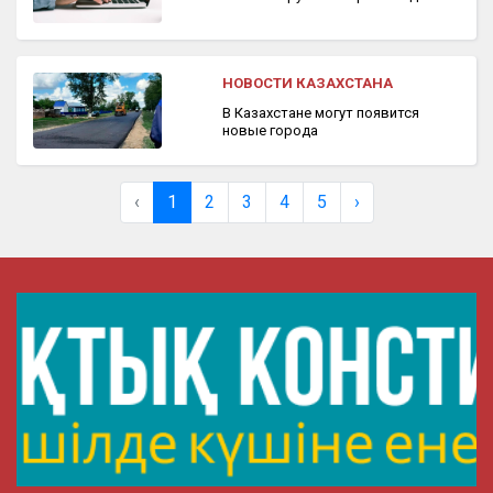
НОВОСТИ КАЗАХСТАНА
В Казахстане могут появится
новые города
‹
1
2
3
4
5
›