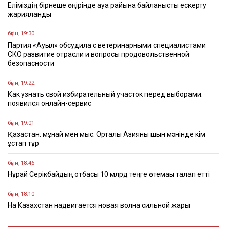
Еліміздің бірнеше өңірінде ауа райына байланысты ескерту
жарияланды
бүгін, 19:30
Партия «Ауыл» обсудила с ветеринарными специалистами
СКО развитие отрасли и вопросы продовольственной
безопасности
бүгін, 19:22
Как узнать свой избирательный участок перед выборами:
появился онлайн-сервис
бүгін, 19:01
Қазақстан: мұнай мен мыс. Орталық Азияны шын мәнінде кім
ұстап тұр
бүгін, 18:46
Нұрай Серікбайдың отбасы 10 млрд теңге өтемақы талап етті
бүгін, 18:10
На Казахстан надвигается новая волна сильной жары
бүгін, 17:28