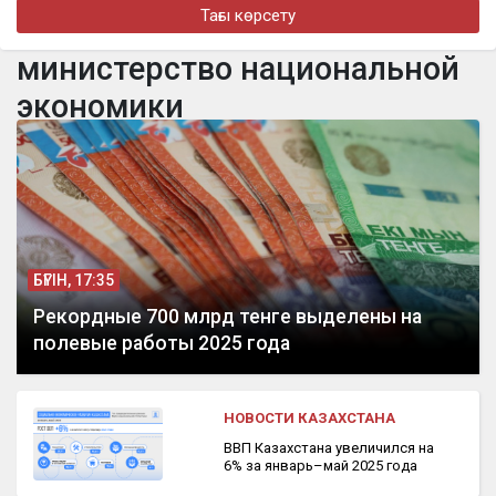
Тағы көрсету
Алматыда құрылысшыларды кәсіби мерекесімен құттықтады
министерство национальной
бүгін, 17:24
Организатора продажи поддельных госномеров задержали
экономики
в Алматы
БҮГІН, 17:35
Рекордные 700 млрд тенге выделены на
полевые работы 2025 года
НОВОСТИ КАЗАХСТАНА
ВВП Казахстана увеличился на
6% за январь–май 2025 года