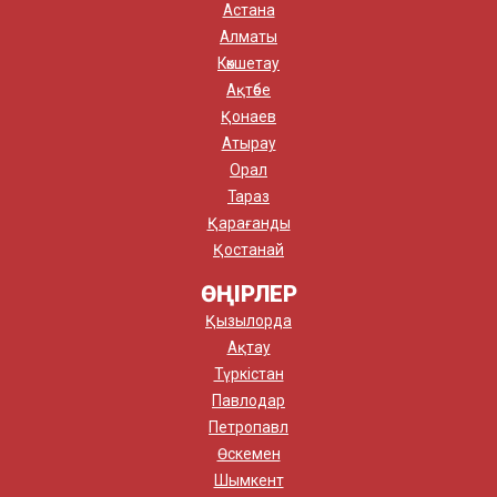
Астана
Алматы
Көкшетау
Ақтөбе
Қонаев
Атырау
Орал
Тараз
Қарағанды
Қостанай
ӨҢІРЛЕР
Қызылорда
Ақтау
Түркістан
Павлодар
Петропавл
Өскемен
Шымкент