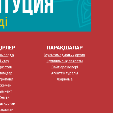
ІРЛЕР
ПАРАҚШАЛАР
зылорда
Мультимедиалық архив
Ақтау
Құпиялылық саясаты
ркістан
Сайт ережелері
влодар
Агенттік туралы
тропавл
Жарнама
скемен
ымкент
Семей
дықорған
зқазған