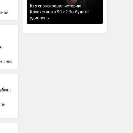
Кто спонсировал историю
Казахстана в 90-е? Вы будете
ынай
удивлены
а
н әнші
әбилі
тін