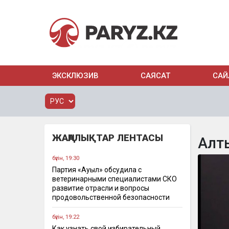
ЭКСКЛЮЗИВ
САЯСАТ
САЙ
ЖАҢАЛЫҚТАР ЛЕНТАСЫ
Алт
бүгін, 19:30
Партия «Ауыл» обсудила с
ветеринарными специалистами СКО
развитие отрасли и вопросы
продовольственной безопасности
бүгін, 19:22
Как узнать свой избирательный