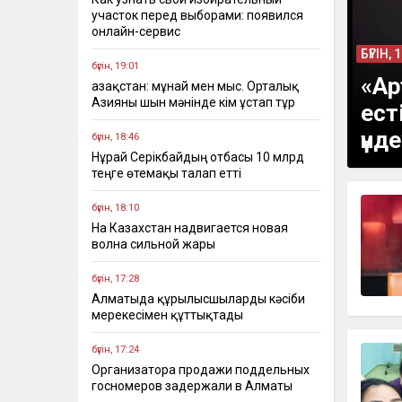
участок перед выборами: появился
онлайн-сервис
БҮГІН, 
бүгін, 19:01
«Ар
Қазақстан: мұнай мен мыс. Орталық
Азияны шын мәнінде кім ұстап тұр
ест
үнд
бүгін, 18:46
Нұрай Серікбайдың отбасы 10 млрд
теңге өтемақы талап етті
бүгін, 18:10
На Казахстан надвигается новая
волна сильной жары
бүгін, 17:28
Алматыда құрылысшыларды кәсіби
мерекесімен құттықтады
бүгін, 17:24
Организатора продажи поддельных
госномеров задержали в Алматы