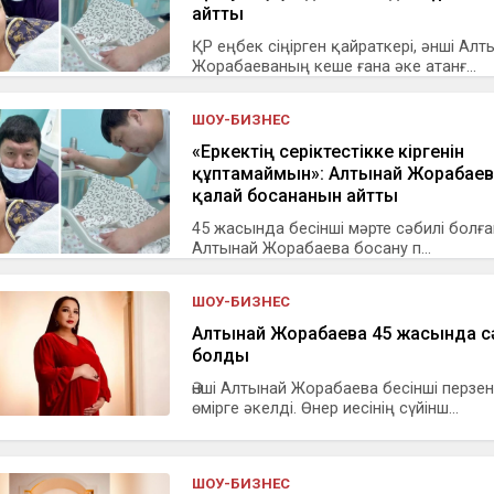
айтты
ҚР еңбек сіңірген қайраткері, әнші Алт
Жорабаеваның кеше ғана әке атанғ...
ШОУ-БИЗНЕС
«Еркектің серіктестікке кіргенін
құптамаймын»: Алтынай Жорабаев
қалай босанғанын айтты
45 жасында бесінші мәрте сәбилі болға
Алтынай Жорабаева босану п...
ШОУ-БИЗНЕС
Алтынай Жорабаева 45 жасында с
болды
Әнші Алтынай Жорабаева бесінші перзен
өмірге әкелді. Өнер иесінің сүйінш...
ШОУ-БИЗНЕС