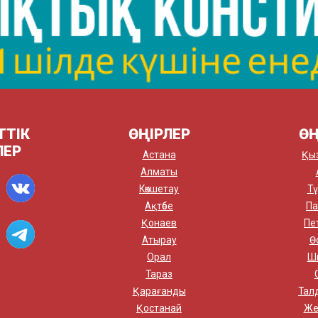
ТТІК
ӨҢІРЛЕР
ӨҢ
ЛЕР
Астана
Қы
Алматы
Көкшетау
Тү
Ақтөбе
Па
Қонаев
Пе
Атырау
Ө
Орал
Ш
Тараз
Қарағанды
Тал
Қостанай
Же