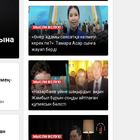
МЫСЛИ ВСЛУХ!
«Өнер адамы саясатқа келмеуі
рына
керек пе?»: Тамара Асар сынға
жауап берді
 мең-
МЫСЛИ ВСЛУХ!
«Назарбаев үйіне шақырды»: ақын
Жамбыл бұрын-соңды айтпаған
ан
құпиясын бөлісті
ған
МЫСЛИ ВСЛУХ!