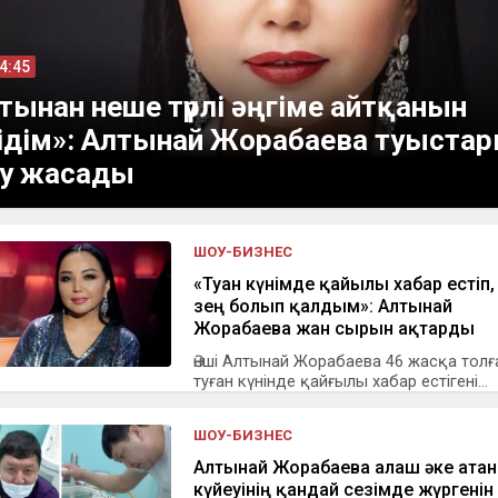
14:45
тынан неше түрлі әңгіме айтқанын
ідім»: Алтынай Жорабаева туыста
еу жасады
ШОУ-БИЗНЕС
«Туған күнімде қайғылы хабар естіп,
зең болып қалдым»: Алтынай
Жорабаева жан сырын ақтарды
Әнші Алтынай Жорабаева 46 жасқа толғ
туған күнінде қайғылы хабар естігені...
ШОУ-БИЗНЕС
Алтынай Жорабаева алғаш әке атан
күйеуінің қандай сезімде жүргенін