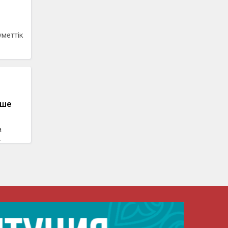
меттік
кше
а
.