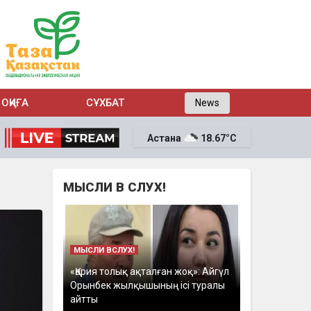
ОҚИҒА
СҰХБАТ
News
Астана
18.67°C
МЫСЛИ В СЛУХ!
МЫСЛИ ВСЛУХ!
«Қария толық ақталған жоқ»: Айгүл
Орынбек жылқышының ісі туралы
айтты