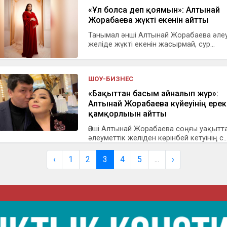
«Ұл болса деп қоямын»: Алтынай
Жорабаева жүкті екенін айтты
Танымал әнші Алтынай Жорабаева әлеу
желіде жүкті екенін жасырмай, сур...
ШОУ-БИЗНЕС
«Бақыттан басым айналып жүр»:
Алтынай Жорабаева күйеуінің ере
қамқорлығын айтты
Әнші Алтынай Жорабаева соңғы уақытт
әлеуметтік желіден көрінбей кетуінің с..
‹
1
2
3
4
5
...
›