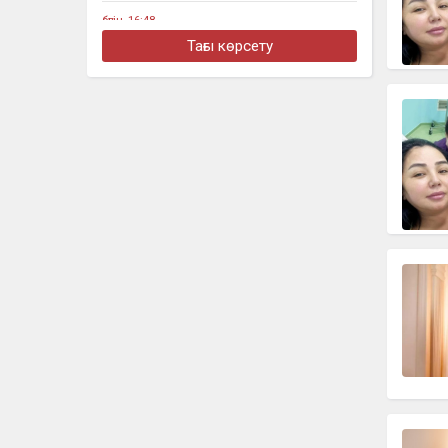
бүгін, 16:48
Алматыда жеңіл көлік тоқтап тұрған
Тағы көрсету
жүк көлігімен соқтығысты
бүгін, 16:30
Четыре бронзовые медали
завоевали казахстанцы на турнире в
Джакарте
бүгін, 16:11
«Әкем радикал емес»: қамаудағы
ақсақалдың қызы Тоқаевтан әділдік
сұрады