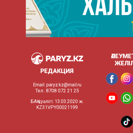
ӘЛЕУМЕ
ЖЕЛІ
РЕДАКЦИЯ
Email:
paryz.kz@mail.ru
Тел.: 8708 072 21 25
БАҚ куәлігі: 13.03.2020 ж.
KZ31VPY00021199