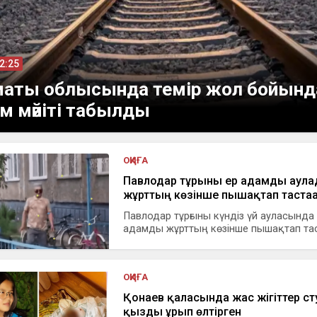
12:25
аты облысында темір жол бойынд
м мәйіті табылды
ОҚИҒА
Павлодар тұрғыны ер адамды аула
жұрттың көзінше пышақтап тастағ
Павлодар тұрғыны күндіз үй ауласында
адамды жұрттың көзінше пышақтап тас.
ОҚИҒА
Қонаев қаласында жас жігіттер ст
қызды ұрып өлтірген