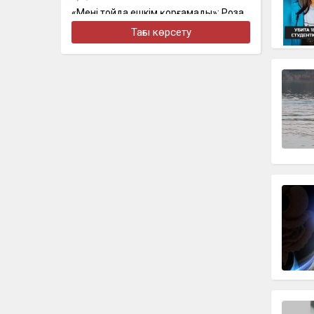
«Мені тойда ешкім қорғамады»: Роза
Әлқожа тойдағы даудан кейін алғаш
Тағы көрсету
рет пікір білдірді
бүгін, 09:19
В Актау расследуют гибель экс-
прокурора после падения с 12-го
этажа
бүгін, 09:06
«Тортты бірінші маған бергенін
қаладым»: Динара Сәтжан ұлының
тойына қатысты бастапқы
жоспарынан бас тартты
бүгін, 21:24
Казахстан завоевал первые золотые
медали чемпионата Азии по
гребному марафону