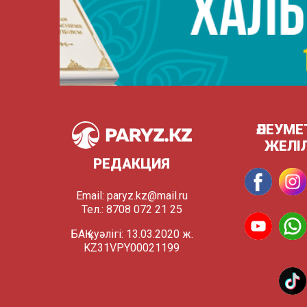
ӘЛЕУМЕ
ЖЕЛІ
РЕДАКЦИЯ
Email:
paryz.kz@mail.ru
Тел.: 8708 072 21 25
БАҚ куәлігі: 13.03.2020 ж.
KZ31VPY00021199