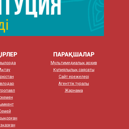
ІРЛЕР
ПАРАҚШАЛАР
зылорда
Мультимедиалық архив
Ақтау
Құпиялылық саясаты
ркістан
Сайт ережелері
влодар
Агенттік туралы
тропавл
Жарнама
скемен
ымкент
Семей
дықорған
зқазған