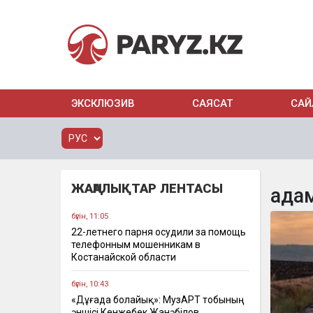
ЭКСКЛЮЗИВ
САЯСАТ
САЙ
ЖАҢАЛЫҚТАР ЛЕНТАСЫ
ада
бүгін, 11:05
22-летнего парня осудили за помощь
телефонным мошенникам в
Костанайской области
бүгін, 10:43
«Дұғада болайық»: МузАРТ тобының
әншісі Кенжебек Жанәбілов