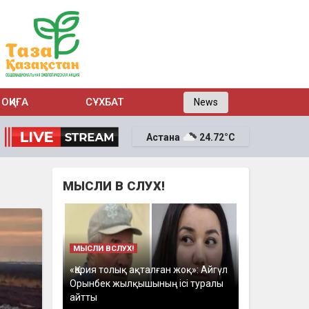
ОҚИҒА
СҰХБАТ
News
Астана
24.72°C
МЫСЛИ В СЛУХ!
МЫСЛИ ВСЛУХ!
«Қария толық ақталған жоқ»: Айгүл
Орынбек жылқышының ісі туралы
айтты