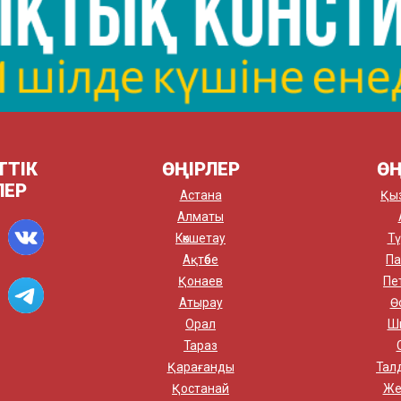
ТТІК
ӨҢІРЛЕР
ӨҢ
ЛЕР
Астана
Қы
Алматы
Көкшетау
Тү
Ақтөбе
Па
Қонаев
Пе
Атырау
Ө
Орал
Ш
Тараз
Қарағанды
Тал
Қостанай
Же