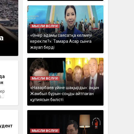
МЫСЛИ ВСЛУХ!
«Өнер адамы саясатқа келмеуі
а
керек пе?»: Тамара Асар сынға
жауап берді
да
МЫСЛИ ВСЛУХ!
ан
«Назарбаев үйіне шақырды»: ақын
 ер
Жамбыл бұрын-соңды айтпаған
..
құпиясын бөлісті
удент
МЫСЛИ ВСЛУХ!