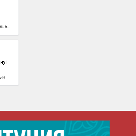
ше...
нуі
тын