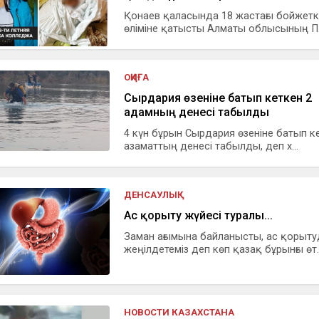
Қонаев қаласында 18 жастағы бойжетк
өліміне қатысты Алматы облысының П.
ОҚИҒА
Сырдария өзеніне батып кеткен 2
адамның денесі табылды
4 күн бұрын Сырдария өзеніне батып к
азаматтың денесі табылды, деп х...
ДЕНСАУЛЫҚ
Ас қорыту жүйесі туралы...
Заман ағымына байланысты, ас қорыт
жеңілдетеміз деп көп қазақ бұрынғы өт..
НОВОСТИ КАЗАХСТАНА