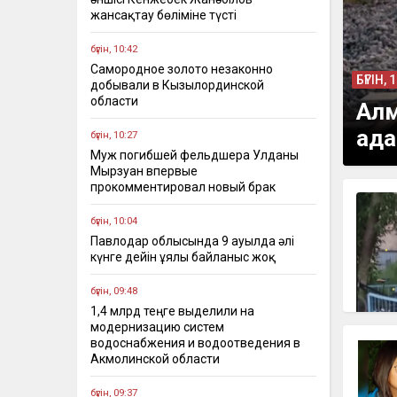
жансақтау бөліміне түсті
бүгін, 10:42
Самородное золото незаконно
БҮГІН, 
добывали в Кызылординской
области
Алм
ада
бүгін, 10:27
Муж погибшей фельдшера Улданы
Мырзуан впервые
прокомментировал новый брак
бүгін, 10:04
Павлодар облысында 9 ауылда әлі
күнге дейін ұялы байланыс жоқ
бүгін, 09:48
1,4 млрд теңге выделили на
модернизацию систем
водоснабжения и водоотведения в
Акмолинской области
бүгін, 09:37