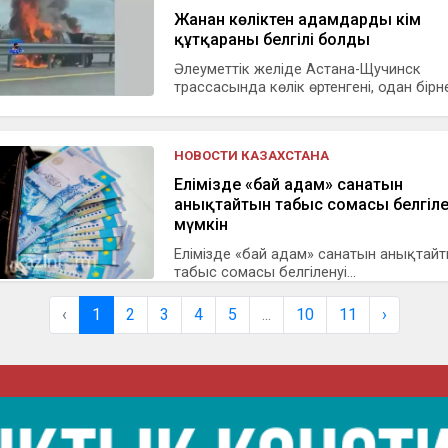
Жанған көліктен адамдарды кім
құтқарғаны белгілі болды
Әлеуметтік желіде Астана-Щучинск
трассасында көлік өртенгені, одан бірне
НОВОСТИ КАЗАХСТАНА
Елімізде «бай адам» санатын
анықтайтын табыс сомасы белгіле
мүмкін
Елімізде «бай адам» санатын анықтай
табыс сомасы белгіленуі...
‹
1
2
3
4
5
...
10
11
›