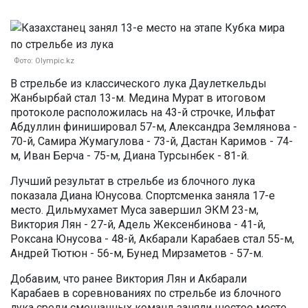
Фото: Olympic.kz
В стрельбе из классического лука Даулеткельды
Жанбырбай стал 13-м. Медина Мурат в итоговом
протоколе расположилась на 43-й строчке, Ильфат
Абдуллин финишировал 57-м, Александра Землянова -
70-й, Самира Жумагулова - 73-й, Дастан Каримов - 74-
м, Иван Берча - 75-м, Диана Турсынбек - 81-й.
Лучший результат в стрельбе из блочного лука
показала Диана Юнусова. Спортсменка заняла 17-е
место. Дильмухамет Муса завершил ЭКМ 23-м,
Виктория Лян - 27-й, Адель Жексенбинова - 41-й,
Роксана Юнусова - 48-й, Акбарали Карабаев стал 55-м,
Андрей Тютюн - 56-м, Бунед Мирзаметов - 57-м.
Добавим, что ранее Виктория Лян и Акбарали
Карабаев в соревнованиях по стрельбе из блочного
лука среди смешанных команд заняли шестое место.