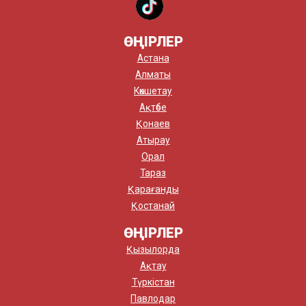
ӨҢІРЛЕР
Астана
Алматы
Көкшетау
Ақтөбе
Қонаев
Атырау
Орал
Тараз
Қарағанды
Қостанай
ӨҢІРЛЕР
Қызылорда
Ақтау
Түркістан
Павлодар