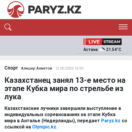
ЭКСКЛЮЗИВ
САЯСАТ
Астана
21.54°C
САЙЛАУ-2026
ЭКОНОМИКА
ҚОҒАМ
ОҚИҒА
Спорт
Алишер Ахметов
12.06.2026 16:30
СҰХБАТ
Казахстанец занял 13-е место на
News
этапе Кубка мира по стрельбе из
лука
Казахстанские лучники завершили выступление в
индивидуальных соревнованиях на этапе Кубка
мира в Анталье (Нидерланды), передает
Paryz.kz
со
ссылкой на
Olympic.kz.