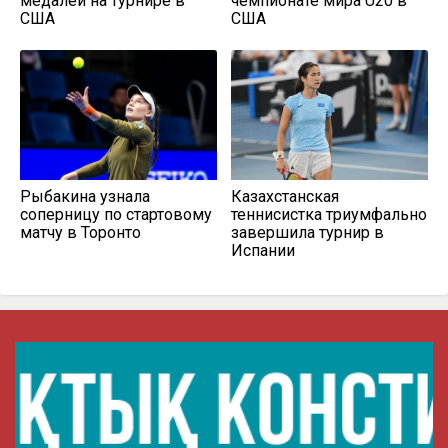
медалей на турнире в
чемпионате мира U20 в
США
США
Рыбакина узнала
Казахстанская
соперницу по стартовому
теннисистка триумфально
матчу в Торонто
завершила турнир в
Испании