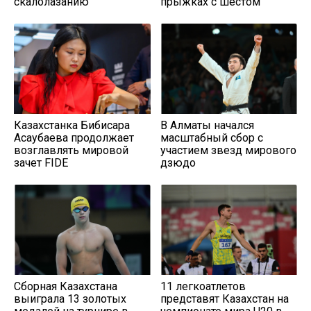
скалолазанию
прыжках с шестом
Казахстанка Бибисара
В Алматы начался
Асаубаева продолжает
масштабный сбор с
возглавлять мировой
участием звезд мирового
зачет FIDE
дзюдо
Сборная Казахстана
11 легкоатлетов
выиграла 13 золотых
представят Казахстан на