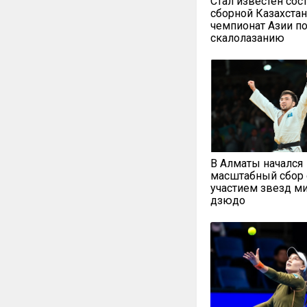
Стал известен сос
сборной Казахстан
чемпионат Азии п
скалолазанию
В Алматы начался
масштабный сбор 
участием звезд м
дзюдо