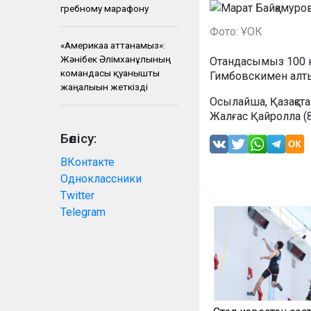
гребному марафону
Фото: ҰОК
«Америкаға аттанамыз»:
Жәнібек Әлімханұлының
Отандасымыз 100 к
командасы қуанышты
Гимбовскимен алтын
жаңалығын жеткізді
Осылайша, Қазақста
Жалғас Қайролла (8
Бөлісу:
ВКонтакте
Одноклассники
Twitter
Telegram