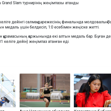
еліге дейінгі салмақ дәрежесінің финалында молдовалық 
 медаль үшін белдесіп, 1:0 есебімен жеңіске жетті.
н құрамасының қоржынында екі алтын медаль бар. Бұған де
1 келіге дейін) жеңімпаз атанған еді.