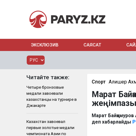
ЭКСКЛЮЗИВ
САЯСАТ
САЙ
Читайте также:
Спорт
Алишер Ах
Четыре бронзовые
Марат Байқ
медали завоевали
казахстанцы на турнире в
жеңімпазы
Джакарте
Марат Байқамуров 
Казахстан завоевал
деп хабарлайды
P
первые золотые медали
чемпионата Азии по