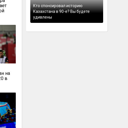
ара
ает
Кто спонсировал историю
ой
Казахстана в 90-е? Вы будете
удивлены
ан на
20 в