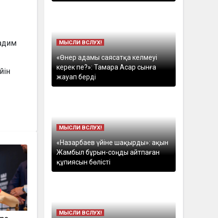
Вадим
МЫСЛИ ВСЛУХ!
«Өнер адамы саясатқа келмеуі
керек пе?»: Тамара Асар сынға
йін
жауап берді
МЫСЛИ ВСЛУХ!
«Назарбаев үйіне шақырды»: ақын
Жамбыл бұрын-соңды айтпаған
құпиясын бөлісті
МЫСЛИ ВСЛУХ!