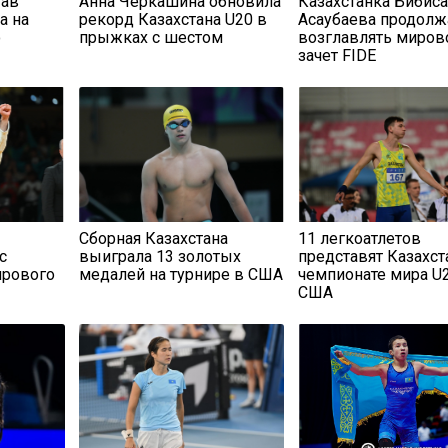
тав
Анна Черкашина обновила
Казахстанка Бибис
а на
рекорд Казахстана U20 в
Асаубаева продолж
о
прыжках с шестом
возглавлять миров
зачет FIDE
Сборная Казахстана
11 легкоатлетов
с
выиграла 13 золотых
представят Казахст
ирового
медалей на турнире в США
чемпионате мира U
США