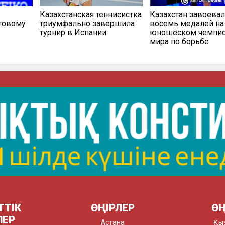
Казахстанская теннисистка
Казахстан завоева
ртовому
триумфально завершила
восемь медалей на
турнир в Испании
юношеском чемпио
мира по борьбе
ТТІК
ӨҢІРЛЕР
ӨҢ
ЛЕР
Астана
Қы