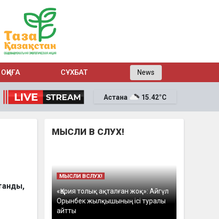
ОҚИҒА
СҰХБАТ
News
Астана
15.42°C
МЫСЛИ В СЛУХ!
МЫСЛИ ВСЛУХ!
танды,
«Қария толық ақталған жоқ»: Айгүл
Орынбек жылқышының ісі туралы
айтты