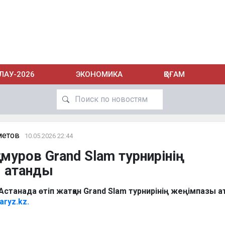
ЛАУ-2026
ЭКОНОМИКА
ҚОҒАМ
метов
10.05.2026 22:44
амуров Grand Slam турнирінің
 атанды
Астанада өтіп жатқан Grand Slam турнирінің жеңімпазы а
aryz.kz.