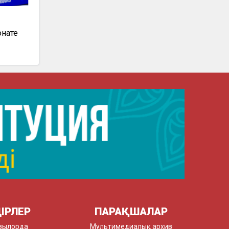
л
нате
ІРЛЕР
ПАРАҚШАЛАР
зылорда
Мультимедиалық архив