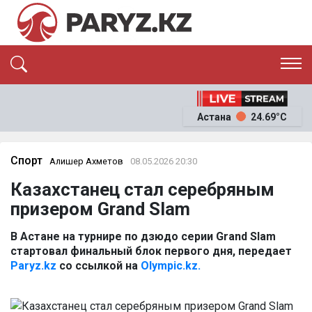
ЭКСКЛЮЗИВ
САЯСАТ
Астана
24.69°C
САЙЛАУ-2026
ЭКОНОМИКА
ҚОҒАМ
ОҚИҒА
Спорт
Алишер Ахметов
08.05.2026 20:30
СҰХБАТ
Казахстанец стал серебряным
News
призером Grand Slam
В Астане на турнире по дзюдо серии Grand Slam
стартовал финальный блок первого дня, передает
Paryz.kz
со ссылкой на
Olympic.kz.