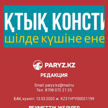
РЕДАКЦИЯ
Email:
paryz.kz@mail.ru
Тел.: 8708 072 21 25
БАҚ куәлігі: 13.03.2020 ж. KZ31VPY00021199