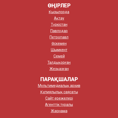
ӨҢІРЛЕР
Қызылорда
Ақтау
Түркістан
Павлодар
Петропавл
Өскемен
Шымкент
Семей
Талдықорған
Жезқазған
ПАРАҚШАЛАР
Мультимедиалық архив
Құпиялылық саясаты
Сайт ережелері
Агенттік туралы
Жарнама