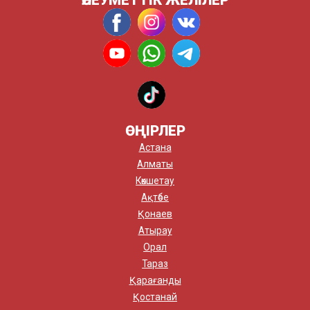
ӘЛЕУМЕТТІК ЖЕЛІЛЕР
ӨҢІРЛЕР
Астана
Алматы
Көкшетау
Ақтөбе
Қонаев
Атырау
Орал
Тараз
Қарағанды
Қостанай