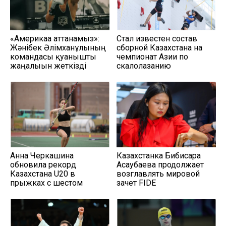
«Америкаға аттанамыз»:
Стал известен состав
Жәнібек Әлімханұлының
сборной Казахстана на
командасы қуанышты
чемпионат Азии по
жаңалығын жеткізді
скалолазанию
Анна Черкашина
Казахстанка Бибисара
обновила рекорд
Асаубаева продолжает
Казахстана U20 в
возглавлять мировой
прыжках с шестом
зачет FIDE