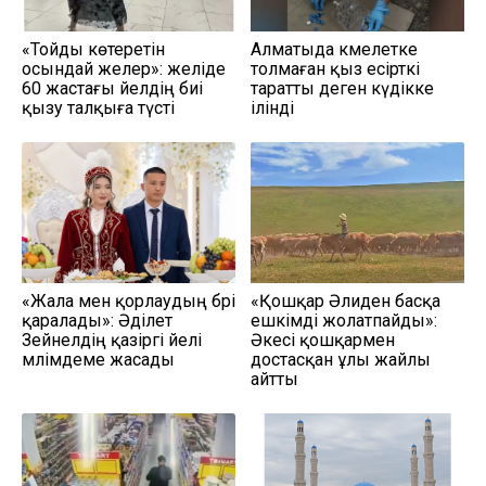
«Тойды көтеретін
Алматыда кәмелетке
осындай әжелер»: желіде
толмаған қыз есірткі
60 жастағы әйелдің биі
таратты деген күдікке
қызу талқыға түсті
ілінді
«Жала мен қорлаудың бәрі
«Қошқар Әлиден басқа
қаралады»: Әділет
ешкімді жолатпайды»:
Зейнелдің қазіргі әйелі
Әкесі қошқармен
мәлімдеме жасады
достасқан ұлы жайлы
айтты