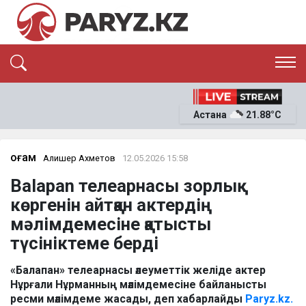
ЭКСКЛЮЗИВ
САЯСАТ
Астана
21.88°C
САЙЛАУ-2026
ЭКОНОМИКА
ҚОҒАМ
ОҚИҒА
Қоғам
Алишер Ахметов
12.05.2026 15:58
СҰХБАТ
Balapan телеарнасы зорлық
News
көргенін айтқан актердің
мәлімдемесіне қатысты
түсініктеме берді
«Балапан» телеарнасы әлеуметтік желіде актер
Нұрғали Нұрманның мәлімдемесіне байланысты
ресми мәлімдеме жасады, деп хабарлайды
Paryz.kz.