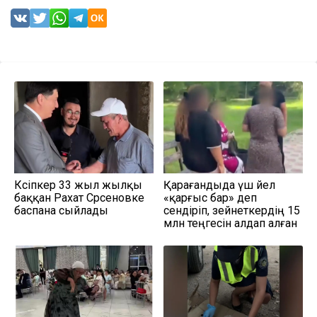
Кәсіпкер 33 жыл жылқы
Қарағандыда үш әйел
баққан Рахат Сәрсеновке
«қарғыс бар» деп
баспана сыйлады
сендіріп, зейнеткердің 15
млн теңгесін алдап алған