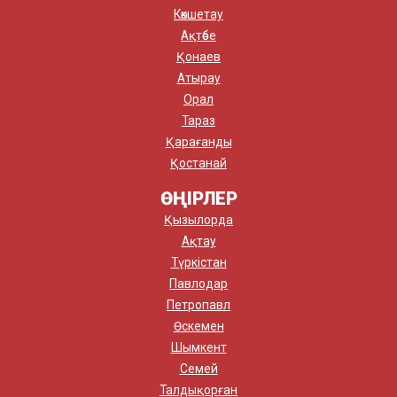
Көкшетау
Ақтөбе
Қонаев
Атырау
Орал
Тараз
Қарағанды
Қостанай
ӨҢІРЛЕР
Қызылорда
Ақтау
Түркістан
Павлодар
Петропавл
Өскемен
Шымкент
Семей
Талдықорған