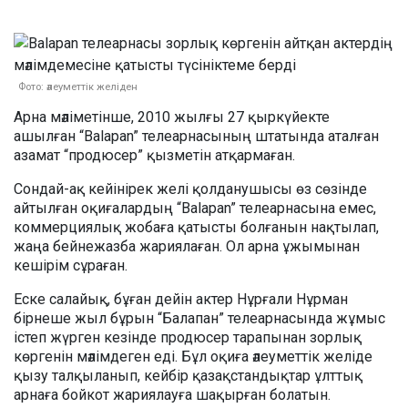
Фото: әлеуметтік желіден
Арна мәліметінше, 2010 жылғы 27 қыркүйекте
ашылған “Balapan” телеарнасының штатында аталған
азамат “продюсер” қызметін атқармаған.
Сондай-ақ кейінірек желі қолданушысы өз сөзінде
айтылған оқиғалардың “Balapan” телеарнасына емес,
коммерциялық жобаға қатысты болғанын нақтылап,
жаңа бейнежазба жариялаған. Ол арна ұжымынан
кешірім сұраған.
Еске салайық, бұған дейін актер Нұрғали Нұрман
бірнеше жыл бұрын “Балапан” телеарнасында жұмыс
істеп жүрген кезінде продюсер тарапынан зорлық
көргенін мәлімдеген еді. Бұл оқиға әлеуметтік желіде
қызу талқыланып, кейбір қазақстандықтар ұлттық
арнаға бойкот жариялауға шақырған болатын.