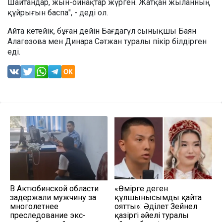
Шайтандар, жын-ойнақтар жүрген. Жатқан жыланның
құйрығын баспа", - деді ол.
Айта кетейік, бұған дейін Бағдагүл сынықшы Баян
Алагөзова мен Динара Сәтжан туралы пікір білдірген
еді.
В Актюбинской области
«Өмірге деген
задержали мужчину за
құлшынысымды қайта
многолетнее
оятты»: Әділет Зейнел
преследование экс-
қазіргі әйелі туралы