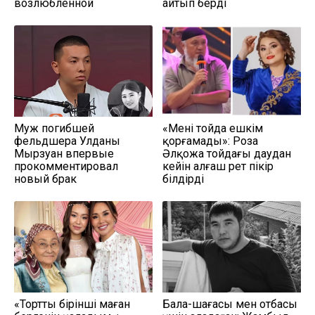
возлюбленной
айтып берді
Муж погибшей
«Мені тойда ешкім
фельдшера Улданы
қорғамады»: Роза
Мырзуан впервые
Әлқожа тойдағы даудан
прокомментировал
кейін алғаш рет пікір
новый брак
білдірді
«Тортты бірінші маған
Бала-шағасы мен отбасы