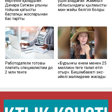
бергенін қаладым»:
үшін алаңдаған: Жамбыл
Динара Сәтжан ұлының
облысындағы қылмыстың
тойына қатысты
мән-жайы белгілі болды
бастапқы жоспарынан
бас тартты
Работодатели готовы
«Бұрынғы енем менен 25
платить специалистам до
миллион теңге талап етіп
2 млн тенге
отыр»: Бишімбаевтің экс-
әйелі мәлімдеме жасады