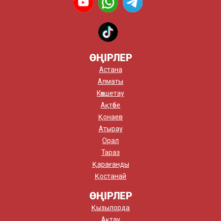
ӨҢІРЛЕР
Астана
Алматы
Көкшетау
Ақтөбе
Қонаев
Атырау
Орал
Тараз
Қарағанды
Қостанай
ӨҢІРЛЕР
Қызылорда
Ақтау