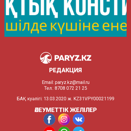
РЕДАКЦИЯ
Email:
paryz.kz@mail.ru
Тел.: 8708 072 21 25
БАҚ куәлігі: 13.03.2020 ж. KZ31VPY00021199
ӘЛЕУМЕТТІК ЖЕЛІЛЕР