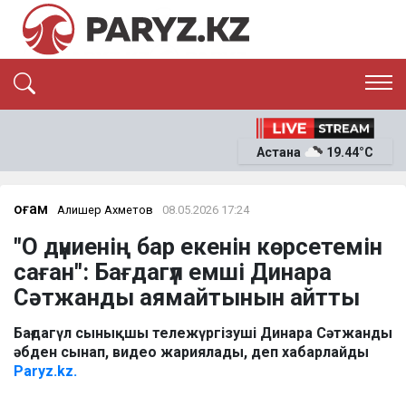
ЭКСКЛЮЗИВ
САЯСАТ
Астана
19.44°C
САЙЛАУ-2026
ЭКОНОМИКА
ҚОҒАМ
ОҚИҒА
Қоғам
Алишер Ахметов
08.05.2026 17:24
СҰХБАТ
"О дүниенің бар екенін көрсетемін
News
саған": Бағдагүл емші Динара
Сәтжанды аямайтынын айтты
Бағдагүл сынықшы тележүргізуші Динара Сәтжанды
әбден сынап, видео жариялады, деп хабарлайды
Paryz.kz.