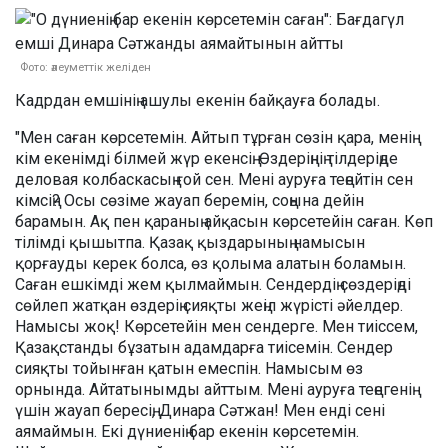
Фото: әлеуметтік желіден
Кадрдан емшінің ашулы екенін байқауға болады.
"Мен саған көрсетемін. Айтып тұрған сөзін қара, менің
кім екенімді білмей жүр екенсің. Өздеріңнің тілдеріңде
деловая колбаскасың ғой сен. Мені ауруға теңейтін сен
кімсің? Осы сөзіме жауап беремін, соңына дейін
барамын. Ақ пен қараның айқасын көрсетейін саған. Көп
тілімді қышытпа. Қазақ қыздарының намысын
қорғауды керек болса, өз қолыма алатын боламын.
Саған ешкімді жем қылмаймын. Сендердің сөздеріңді
сөйлеп жатқан өздерің сияқты жеңіл жүрісті әйелдер.
Намысы жоқ! Көрсетейін мен сендерге. Мен тиіссем,
Қазақстанды бұзатын адамдарға тиісемін. Сендер
сияқты тойынған қатын емеспін. Намысым өз
орнында. Айтатынымды айттым. Мені ауруға теңегенің
үшін жауап бересің, Динара Сәтжан! Мен енді сені
аямаймын. Екі дүниенің бар екенін көрсетемін.