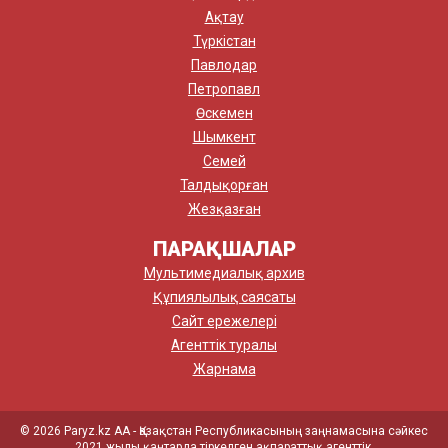
Ақтау
Түркістан
Павлодар
Петропавл
Өскемен
Шымкент
Семей
Талдықорған
Жезқазған
ПАРАҚШАЛАР
Мультимедиалық архив
Құпиялылық саясаты
Сайт ережелері
Агенттік туралы
Жарнама
© 2026 Paryz.kz АА - Қазақстан Республикасының заңнамасына сәйкес
2021 жылы қаңтарда тіркелген ақпараттық агенттік.