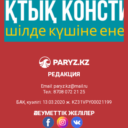
РЕДАКЦИЯ
Email:
paryz.kz@mail.ru
Тел.: 8708 072 21 25
БАҚ куәлігі: 13.03.2020 ж. KZ31VPY00021199
ӘЛЕУМЕТТІК ЖЕЛІЛЕР