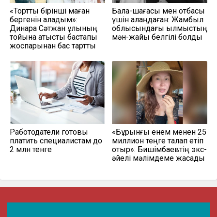
«Тортты бірінші маған
Бала-шағасы мен отбасы
бергенін қаладым»:
үшін алаңдаған: Жамбыл
Динара Сәтжан ұлының
облысындағы қылмыстың
тойына қатысты бастапқы
мән-жайы белгілі болды
жоспарынан бас тартты
Работодатели готовы
«Бұрынғы енем менен 25
платить специалистам до
миллион теңге талап етіп
2 млн тенге
отыр»: Бишімбаевтің экс-
әйелі мәлімдеме жасады