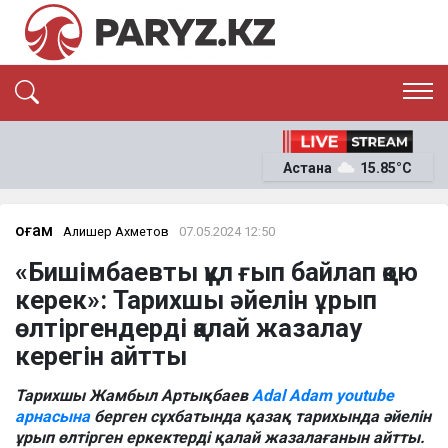
ЭКСКЛЮЗИВ
САЯСАТ
Астана
15.85°C
САЙЛАУ-2026
ЭКОНОМИКА
ҚОҒАМ
ОҚИҒА
Қоғам
Алишер Ахметов
07.05.2024 12:50
СҰХБАТ
«Бишімбаевты құл ғып байлап қою
News
керек»: Тарихшы әйелін ұрып
өлтіргендерді қалай жазалау
керегін айтты
Тарихшы Жамбыл Артықбаев
Adal Adam youtube
арнасына
берген сұхбатында қазақ тарихында әйелін
ұрып өлтірген еркектерді қалай жазалағанын айтты.