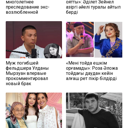
многолетнее
оятты»: Әділет Зейнел
преследование экс-
қазіргі әйелі туралы айтып
возлюбленной
берді
Муж погибшей
«Мені тойда ешкім
фельдшера Улданы
қорғамады»: Роза Әлқожа
Мырзуан впервые
тойдағы даудан кейін
прокомментировал
алғаш рет пікір білдірді
новый брак