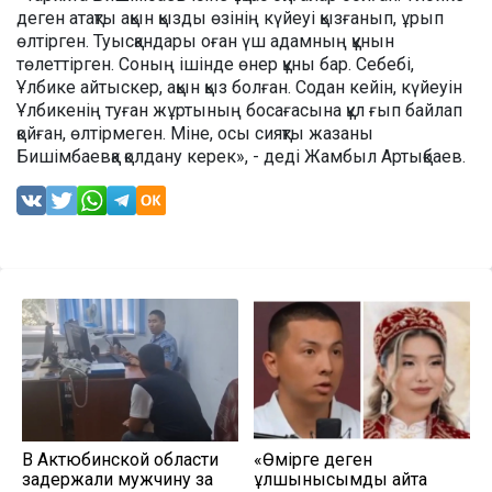
деген атақты ақын қызды өзінің күйеуі қызғанып, ұрып
өлтірген. Туысқандары оған үш адамның құнын
төлеттірген. Соның ішінде өнер құны бар. Себебі,
Ұлбике айтыскер, ақын қыз болған. Содан кейін, күйеуін
Ұлбикенің туған жұртының босағасына құл ғып байлап
қойған, өлтірмеген. Міне, осы сияқты жазаны
Бишімбаевқа қолдану керек», - деді Жамбыл Артықбаев.
В Актюбинской области
«Өмірге деген
задержали мужчину за
құлшынысымды қайта