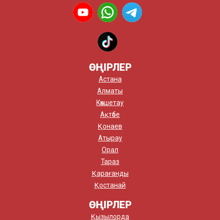
ӨҢІРЛЕР
Астана
Алматы
Көкшетау
Ақтөбе
Қонаев
Атырау
Орал
Тараз
Қарағанды
Қостанай
ӨҢІРЛЕР
Қызылорда