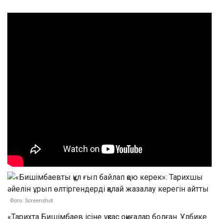
Фото: Screenshot
«Тарихта Бишімбаев ісіне ұқсас оқиғалар болған. Ұлбике