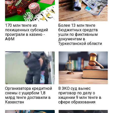
170 млн тенге из
Более 13 млн тенге
похищенных субсидий
бюджетных средств
проиграли в казино -
ушли по фиктивным
АФМ
документам в
Туркестанской области
Организатора кредитной
В ЗКО суд вынес
схемы с ущербом 1,8
приговор по делу о
млрд тенге доставили в
хищении 9 млн тенге в
Казахстан
сфере образования