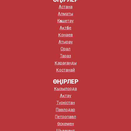
Астана
Алматы
Көкшетау
Ақтөбе
Қонаев
Атырау
Орал
Тараз
Қарағанды
Қостанай
ӨҢІРЛЕР
Қызылорда
Ақтау
Түркістан
Павлодар
Петропавл
Өскемен
Шымкент