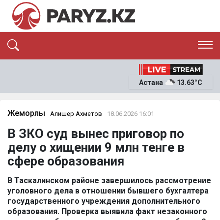
ЭКСКЛЮЗИВ
САЯСАТ
Астана
13.63°C
САЙЛАУ-2026
ЭКОНОМИКА
ҚОҒАМ
ОҚИҒА
Жемқорлық
Алишер Ахметов
18.06.2026 16:01
СҰХБАТ
В ЗКО суд вынес приговор по
News
делу о хищении 9 млн тенге в
сфере образования
В Таскалинском районе завершилось рассмотрение
уголовного дела в отношении бывшего бухгалтера
государственного учреждения дополнительного
образования. Проверка выявила факт незаконного