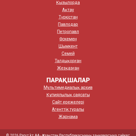
Қызылорда
Ақтау
Түркістан
Павлодар
Петропавл
Өскемен
Шымкент
Семей
Талдықорған
Жезқазған
ПАРАҚШАЛАР
Мультимедиалық архив
Құпиялылық саясаты
Сайт ережелері
Агенттік туралы
Жарнама
© 2026 Paryz.kz АА - Қазақстан Республикасының заңнамасына сәйкес