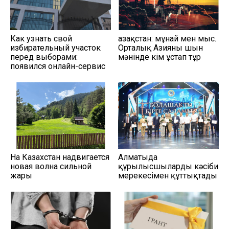
Как узнать свой
Қазақстан: мұнай мен мыс.
избирательный участок
Орталық Азияны шын
перед выборами:
мәнінде кім ұстап тұр
появился онлайн-сервис
На Казахстан надвигается
Алматыда
новая волна сильной
құрылысшыларды кәсіби
жары
мерекесімен құттықтады