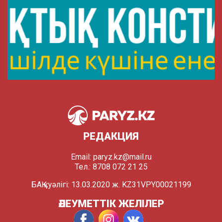
РЕДАКЦИЯ
Email:
paryz.kz@mail.ru
Тел.: 8708 072 21 25
БАҚ куәлігі: 13.03.2020 ж. KZ31VPY00021199
ӘЛЕУМЕТТІК ЖЕЛІЛЕР