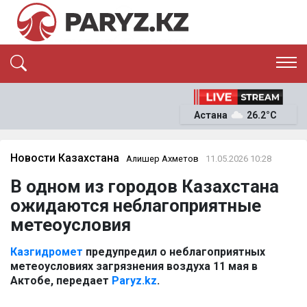
ЭКСКЛЮЗИВ
САЯСАТ
Астана
26.2°C
САЙЛАУ-2026
ЭКОНОМИКА
ҚОҒАМ
ОҚИҒА
Новости Казахстана
Алишер Ахметов
11.05.2026 10:28
СҰХБАТ
В одном из городов Казахстана
News
ожидаются неблагоприятные
метеоусловия
Казгидромет
предупредил о неблагоприятных
метеоусловиях загрязнения воздуха 11 мая в
Актобе, передает
Paryz.kz
.