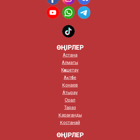
ӨҢІРЛЕР
Астана
Алматы
Көкшетау
Ақтөбе
Қонаев
Атырау
Орал
Тараз
Қарағанды
Қостанай
ӨҢІРЛЕР