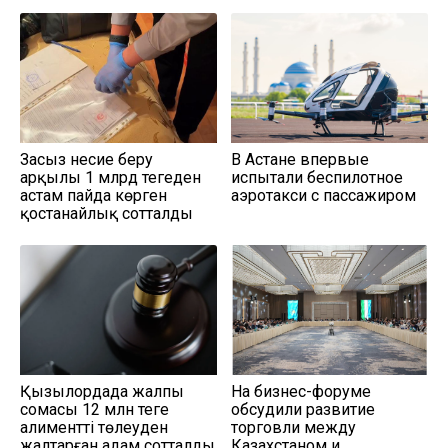
Заңсыз несие беру
В Астане впервые
арқылы 1 млрд теңгеден
испытали беспилотное
астам пайда көрген
аэротакси с пассажиром
қостанайлық сотталды
Қызылордада жалпы
На бизнес-форуме
сомасы 12 млн теңге
обсудили развитие
алиментті төлеуден
торговли между
жалтарған адам сотталды
Казахстаном и