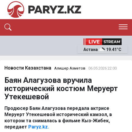
ЭКСКЛЮЗИВ
САЯСАТ
Астана
19.41°C
САЙЛАУ-2026
ЭКОНОМИКА
ҚОҒАМ
ОҚИҒА
Новости Казахстана
Алишер Ахметов
06.05.2026 22:00
СҰХБАТ
Баян Алагузова вручила
News
исторический костюм Меруерт
Утекешевой
Продюсер Баян Алагузова передала актрисе
Меруерт Утекешевой исторический камзол, в
котором та снималась в фильме Кыз-Жибек,
передает
Paryz.kz.