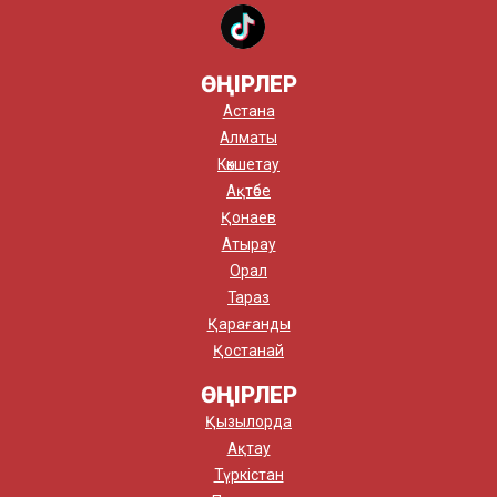
ӨҢІРЛЕР
Астана
Алматы
Көкшетау
Ақтөбе
Қонаев
Атырау
Орал
Тараз
Қарағанды
Қостанай
ӨҢІРЛЕР
Қызылорда
Ақтау
Түркістан