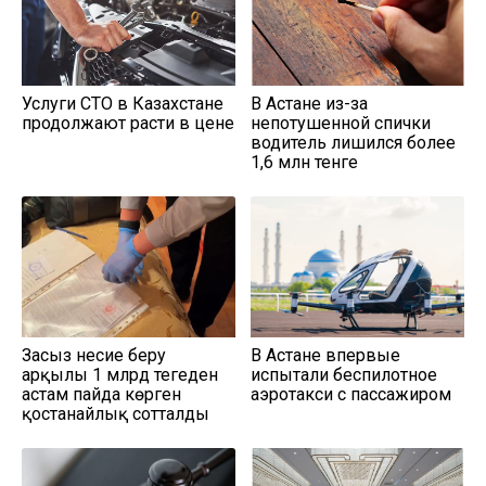
Услуги СТО в Казахстане
В Астане из-за
продолжают расти в цене
непотушенной спички
водитель лишился более
1,6 млн тенге
Заңсыз несие беру
В Астане впервые
арқылы 1 млрд теңгеден
испытали беспилотное
астам пайда көрген
аэротакси с пассажиром
қостанайлық сотталды