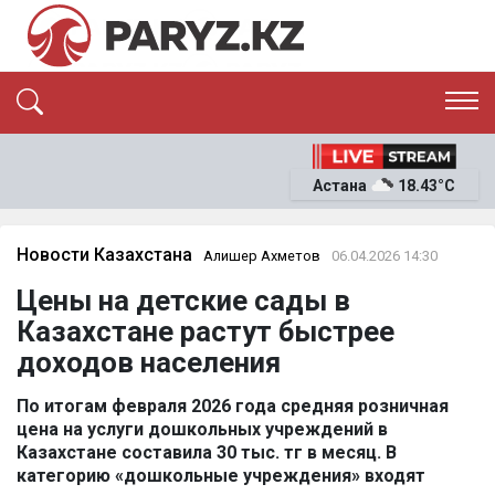
ЭКСКЛЮЗИВ
САЯСАТ
Астана
18.43°C
САЙЛАУ-2026
ЭКОНОМИКА
ҚОҒАМ
ОҚИҒА
Новости Казахстана
Алишер Ахметов
06.04.2026 14:30
СҰХБАТ
Цены на детские сады в
News
Казахстане растут быстрее
доходов населения
По итогам февраля 2026 года средняя розничная
цена на услуги дошкольных учреждений в
Казахстане составила 30 тыс. тг в месяц. В
категорию «дошкольные учреждения» входят