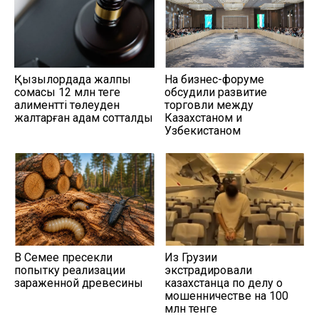
Қызылордада жалпы
На бизнес-форуме
сомасы 12 млн теңге
обсудили развитие
алиментті төлеуден
торговли между
жалтарған адам сотталды
Казахстаном и
Узбекистаном
В Семее пресекли
Из Грузии
попытку реализации
экстрадировали
зараженной древесины
казахстанца по делу о
мошенничестве на 100
млн тенге