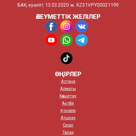
БАҚ куәлігі: 13.03.2020 ж. KZ31VPY00021199
ӘЛЕУМЕТТІК ЖЕЛІЛЕР
ӨҢІРЛЕР
Астана
Алматы
Көкшетау
Ақтөбе
Қонаев
Атырау
Орал
Тараз