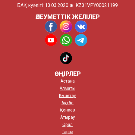
БАҚ куәлігі: 13.03.2020 ж. KZ31VPY00021199
ӘЛЕУМЕТТІК ЖЕЛІЛЕР
ӨҢІРЛЕР
Астана
Алматы
Көкшетау
Ақтөбе
Қонаев
Атырау
Орал
Тараз