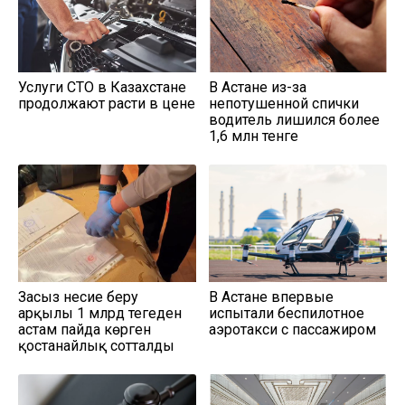
Услуги СТО в Казахстане
В Астане из-за
продолжают расти в цене
непотушенной спички
водитель лишился более
1,6 млн тенге
Заңсыз несие беру
В Астане впервые
арқылы 1 млрд теңгеден
испытали беспилотное
астам пайда көрген
аэротакси с пассажиром
қостанайлық сотталды