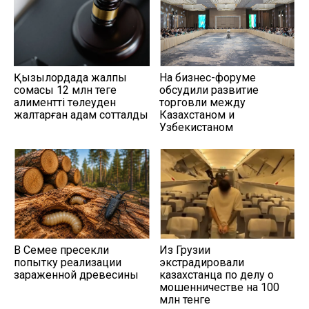
Қызылордада жалпы
На бизнес-форуме
сомасы 12 млн теңге
обсудили развитие
алиментті төлеуден
торговли между
жалтарған адам сотталды
Казахстаном и
Узбекистаном
В Семее пресекли
Из Грузии
попытку реализации
экстрадировали
зараженной древесины
казахстанца по делу о
мошенничестве на 100
млн тенге