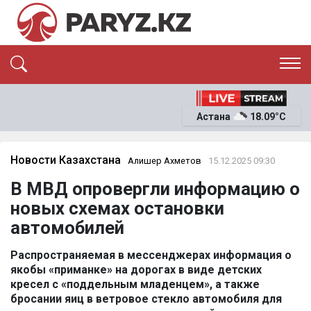
ЭКСКЛЮЗИВ
САЯСАТ
Астана
18.09°C
САЙЛАУ-2026
ЭКОНОМИКА
ҚОҒАМ
ОҚИҒА
Новости Казахстана
Алишер Ахметов
15.12.2025 09:30
СҰХБАТ
В МВД опровергли информацию о
News
новых схемах остановки
автомобилей
Распространяемая в мессенджерах информация о
якобы «приманке» на дорогах в виде детских
кресел с «поддельным младенцем», а также
бросании яиц в ветровое стекло автомобиля для