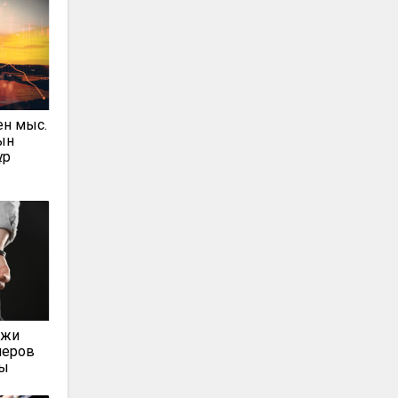
ен мыс.
ын
ұр
ажи
меров
ты