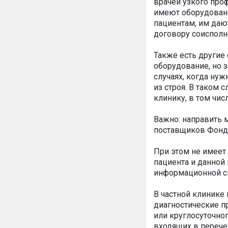
врачей узкого проф
имеют оборудовани
пациентам, им дают
договору соисполн
Также есть другие
оборудование, но з
случаях, когда ну
из строя. В таком 
клинику, в том чис
Важно: направить м
поставщиков Фонда
При этом не имеет
пациента и данной
информационной си
В частной клинике
диагностические п
или круглосуточног
входящих в переч