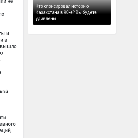
или не
Кто спонсировал историю
Казахстана в 90-е? Вы будете
по
удивлены
ты и
и в
о вышло
ую
.
е
икой
йти
невного
аций,