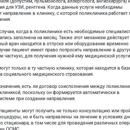
иля (допустим, пульмонолога, аллерголога, ангиохирурга) 
я для УЗИ, рентгена. Когда данные услуги необходимы
 направление в клинику, с которой поликлиника работает 
ения.
 случаи, когда в поликлинике есть необходимые специалис
апись заполнена на месяц. Также этот механизм действует 
жный врач находится в отпуске или оборудование временн
случае пациент имеет право попросить направление в друг
ле частную, для получения нужной ему медицинской услуги
огут только в ту частную клинику, которая находится в баз
 социального медицинского страхования.
 значения, есть ли договор соисполнения между поликлин
 клиникой, поскольку он формируется автоматически в
стеме при создании направления.
 пациенты могут получить не только консультацию или про
роцедуры, но и быть направлены на лечение в условиях д
о стационара, в том числе для проведения различных опер
ень ОСМС.