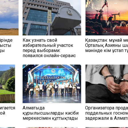
ңірінде
Как узнать свой
Қазақстан: мұнай м
нысты
избирательный участок
Орталық Азияны ш
ды
перед выборами:
мәнінде кім ұстап т
появился онлайн-сервис
игается
Алматыда
Организатора прод
ной
құрылысшыларды кәсіби
поддельных госно
мерекесімен құттықтады
задержали в Алма