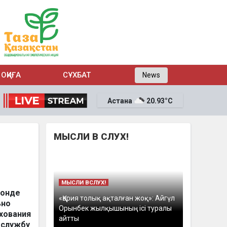
ОҚИҒА
СҰХБАТ
News
Астана
20.93°C
МЫСЛИ В СЛУХ!
МЫСЛИ ВСЛУХ!
Фонде
«Қария толық ақталған жоқ»: Айгүл
ьно
Орынбек жылқышының ісі туралы
хования
айтты
-службу