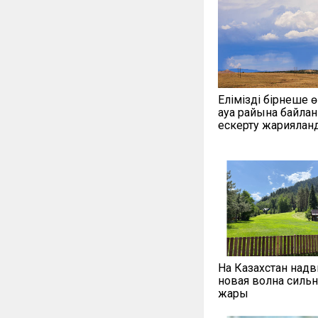
Еліміздің бірнеше ө
ауа райына байла
ескерту жариялан
На Казахстан надв
новая волна силь
жары