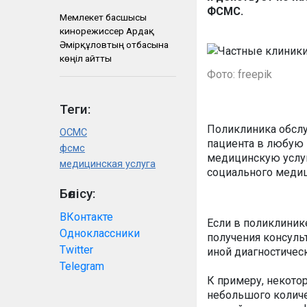
ФСМС.
Мемлекет басшысы
кинорежиссер Ардақ
Әмірқұловтың отбасына
көңіл айтты
Фото: freepik
Теги:
Поликлиника обслу
ОСМС
пациента в любую 
фсмс
медицинскую услуг
медицинская услуга
социального медиц
Бөлісу:
ВКонтакте
Если в поликлиник
Одноклассники
получения консуль
Twitter
иной диагностическ
Telegram
К примеру, некото
небольшого количе