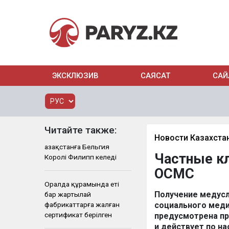
ЭКСКЛЮЗИВ
САЯСАТ
САЙ
Читайте также:
Новости Казахста
Қазақстанға Бельгия
Частные кл
Королі Филипп келеді
ОСМС
Оралда құрамында еті
Получение медусл
бар жартылай
фабрикаттарға жалған
социального меди
сертификат берілген
предусмотрена пр
и действует по н