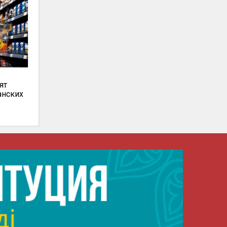
ят
анских