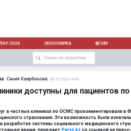
ЛАУ-2026
ЭКОНОМИКА
ҚОҒАМ
на
Сания Каирбекова
05.12.2025 14:00
иники доступны для пациентов по
уг в частных клиниках по ОСМС прокомментировали в 
цинского страхования. Эта возможность была изначал
и разработке системы социального медицинского стра
астоящее время, передает
Paryz.kz
со ссылкой на пресс