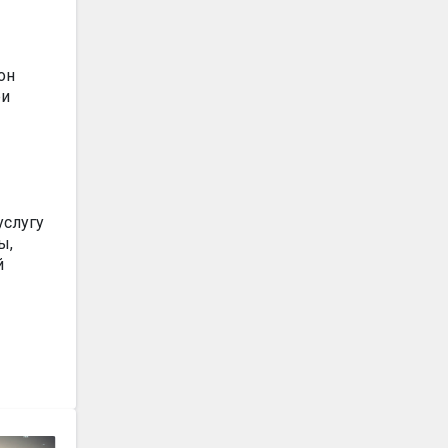
он
ри
услугу
ы,
й