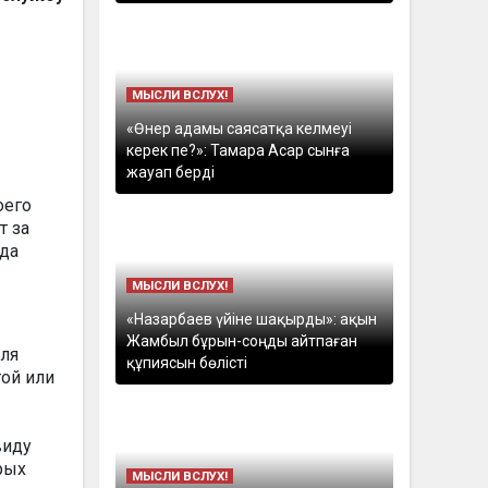
МЫСЛИ ВСЛУХ!
«Өнер адамы саясатқа келмеуі
керек пе?»: Тамара Асар сынға
жауап берді
оего
т за
нда
МЫСЛИ ВСЛУХ!
«Назарбаев үйіне шақырды»: ақын
Жамбыл бұрын-соңды айтпаған
для
құпиясын бөлісті
ой или
виду
рых
МЫСЛИ ВСЛУХ!