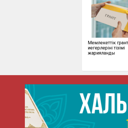
Мемлекеттік гран
иегерлерінің тізімі
жарияланды