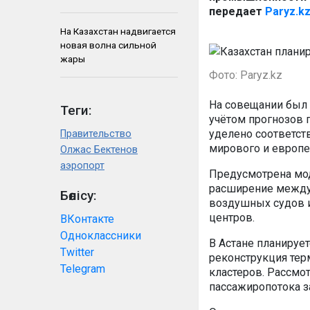
передает
Paryz.k
На Казахстан надвигается
новая волна сильной
жары
Фото: Paryz.kz
На совещании был 
Теги:
учётом прогнозов 
уделено соответст
Правительство
мирового и европе
Олжас Бектенов
аэропорт
Предусмотрена мод
расширение междун
Бөлісу:
воздушных судов 
центров.
ВКонтакте
Одноклассники
В Астане планируе
Twitter
реконструкция тер
Telegram
кластеров. Рассмо
пассажиропотока з