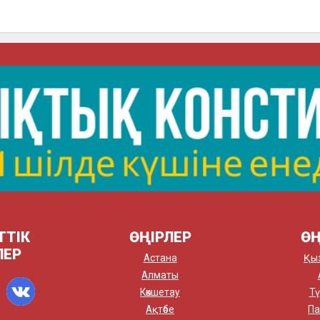
ТТІК
ӨҢІРЛЕР
ӨҢ
ЛЕР
Астана
Қы
Алматы
Көкшетау
Тү
Ақтөбе
Па