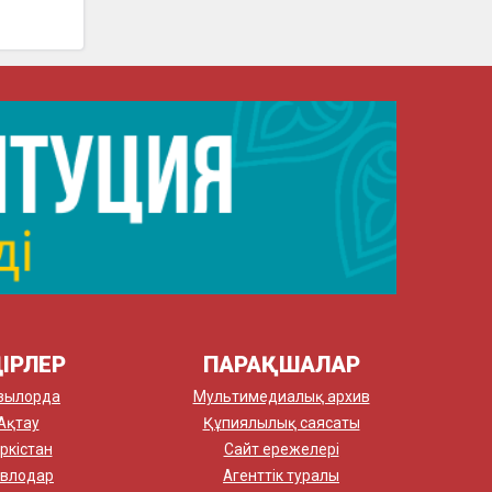
ІРЛЕР
ПАРАҚШАЛАР
зылорда
Мультимедиалық архив
Ақтау
Құпиялылық саясаты
ркістан
Сайт ережелері
влодар
Агенттік туралы