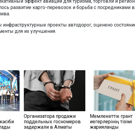
кативный эффект авиации для туризма, торговли и регио
лось развитие карго-перевозок и борьба с посредниками в
лива.
 инфраструктурные проекты автодорог, оценено состояни
менты для их улучшения.
Организатора продажи
Мемлекеттік грант
кәсіби
поддельных госномеров
иегерлерінің тізімі
қтады
задержали в Алматы
жарияланды