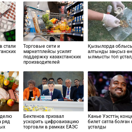
в стали
Торговые сети и
Қызылорда облыс
танских
маркетплейсы усилят
алтынды заңсыз өн
поддержку казахстанских
қылмыстық топ ұста
производителей
еделю
Бектенов призвал
Канье Уэсттің конц
а ряд
ускорить цифровизацию
билет сатпақ болған 
мых
торговли в рамках ЕАЭС
ұсталды