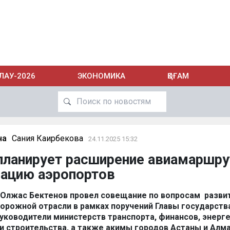
ЛАУ-2026
ЭКОНОМИКА
ҚОҒАМ
на
Сания Каирбекова
24.11.2025 15:32
планирует расширение авиамаршр
зацию аэропортов
Олжас Бектенов провел совещание по вопросам разви
дорожной отрасли в рамках поручений Главы государств
уководители министерств транспорта, финансов, энерге
 строительства, а также акимы городов Астаны и Алм