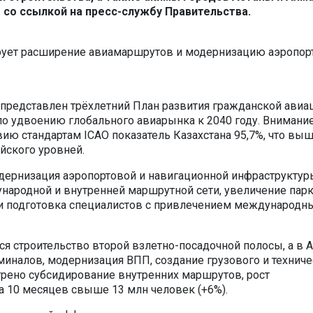
z
со ссылкой на пресс-службу Правительства.
представлен трёхлетний План развития гражданской авиа
по удвоению глобального авиарынка к 2040 году. Внимани
вию стандартам ICAO показатель Казахстана 95,7%, что вы
йского уровней.
ернизация аэропортовой и навигационной инфраструктур
ародной и внутренней маршрутной сети, увеличение пар
и подготовка специалистов с привлечением международн
тся строительство второй взлетно-посадочной полосы, а в
миналов, модернизация ВПП, создание грузового и техниче
трено субсидирование внутренних маршрутов, рост
а 10 месяцев свыше 13 млн человек (+6%).