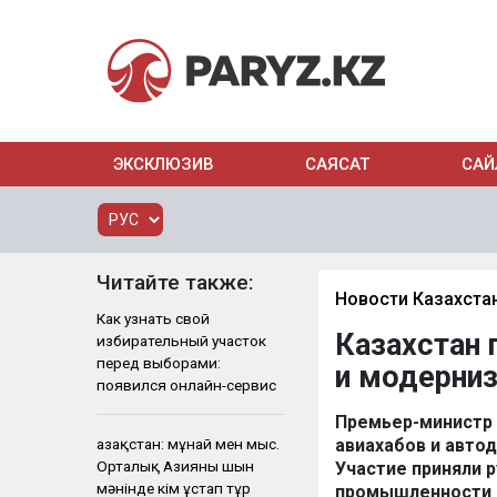
ЭКСКЛЮЗИВ
САЯСАТ
САЙ
Читайте также:
Новости Казахста
Как узнать свой
Казахстан 
избирательный участок
перед выборами:
и модерни
появился онлайн-сервис
Премьер-министр 
Қазақстан: мұнай мен мыс.
авиахабов и авто
Орталық Азияны шын
Участие приняли р
мәнінде кім ұстап тұр
промышленности и