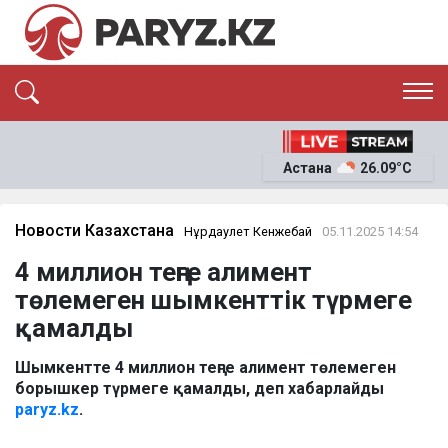
ЭКСКЛЮЗИВ
САЯСАТ
Астана
26.09°C
САЙЛАУ-2026
ЭКОНОМИКА
ҚОҒАМ
ОҚИҒА
Новости Казахстана
Нұрдаулет Кенжебай
05.11.2025 14:54
СҰХБАТ
4 миллион теңге алимент
News
төлемеген шымкенттік түрмеге
қамалды
Шымкентте 4 миллион теңге алимент төлемеген
борышкер түрмеге қамалды, деп хабарлайды
paryz.kz
.