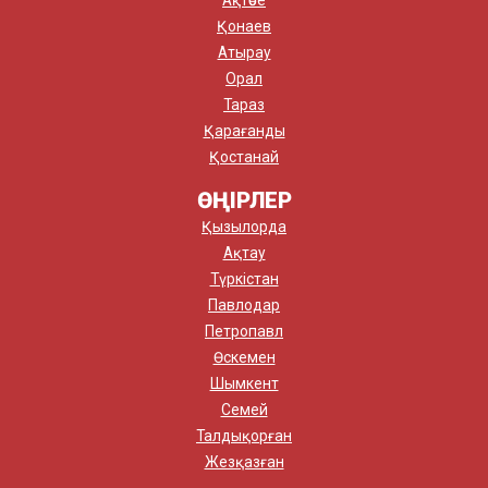
Ақтөбе
Қонаев
Атырау
Орал
Тараз
Қарағанды
Қостанай
ӨҢІРЛЕР
Қызылорда
Ақтау
Түркістан
Павлодар
Петропавл
Өскемен
Шымкент
Семей
Талдықорған
Жезқазған