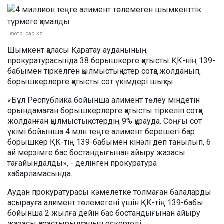
фото: baq.kz
Шымкент қаласы Қаратау ауданының
прокуратурасында 38 борышкерге қатысты ҚК-нің 139-
бабымен тіркелген қылмыстық істер сотқа жолданып,
борышкерлерге қатысты сот үкімдері шықты.
«Бұл Республика бойынша алимент төлеу міндетін
орындамаған борышкерлерге қатысты тіркеліп сотқа
жолданған қылмыстық істердің 9% құрауда. Соңғы сот
үкімі бойынша 4 млн теңге алимент берешегі бар
борышкер ҚК-тің 139-бабымен кінәлі деп танылып, 6
ай мерзімге бас бостандығынан айыру жазасы
тағайындалды», - делінген прокуратура
хабарламасында.
Аудан прокуратурасы кәмелетке толмаған балаларды
асырауға алимент төлемегені үшін ҚК-тің 139-бабы
бойынша 2 жылға дейін бас бостандығынан айыру
жазасы қарастырылғанын ескертеді.