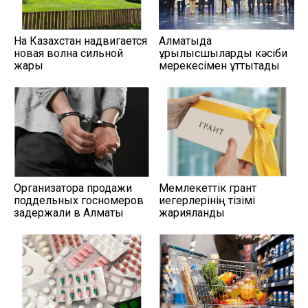
На Казахстан надвигается
Алматыда
новая волна сильной
құрылысшыларды кәсіби
жары
мерекесімен құттықтады
Организатора продажи
Мемлекеттік грант
поддельных госномеров
иегерлерінің тізімі
задержали в Алматы
жарияланды