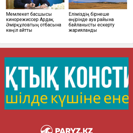
Мемлекет басшысы
Еліміздің бірнеше
кинорежиссер Ардақ
өңірінде ауа райына
Әмірқұловтың отбасына
байланысты ескерту
көңіл айтты
жарияланды