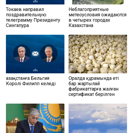
Токаев направил
Неблагоприятные
поздравительную
метеоусловия ожидаются
телеграмму Президенту
в четырех городах
Сингапура
Казахстана
Қазақстанға Бельгия
Оралда құрамында еті
Королі Филипп келеді
бар жартылай
фабрикаттарға жалған
сертификат берілген