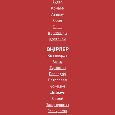
Ақтөбе
Қонаев
Атырау
Орал
Тараз
Қарағанды
Қостанай
ӨҢІРЛЕР
Қызылорда
Ақтау
Түркістан
Павлодар
Петропавл
Өскемен
Шымкент
Семей
Талдықорған
Жезқазған