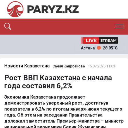
ЭКСКЛЮЗИВ
САЯСАТ
Астана
28.95°C
САЙЛАУ-2026
ЭКОНОМИКА
ҚОҒАМ
ОҚИҒА
Новости Казахстана
Сания Каирбекова
15.07.2025 11:03
СҰХБАТ
Рост ВВП Казахстана с начала
News
года составил 6,2%
Экономика Казахстана продолжает
демонстрировать уверенный рост, достигнув
показателя в 6,2% по итогам января-июня текущего
года. Об этом на заседании Правительства
доложил заместитель Премьер-министра – министр
национальной экономики Серик Жумангарин,