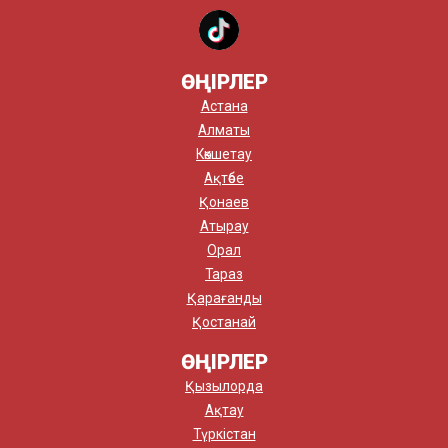
ӨҢІРЛЕР
Астана
Алматы
Көкшетау
Ақтөбе
Қонаев
Атырау
Орал
Тараз
Қарағанды
Қостанай
ӨҢІРЛЕР
Қызылорда
Ақтау
Түркістан