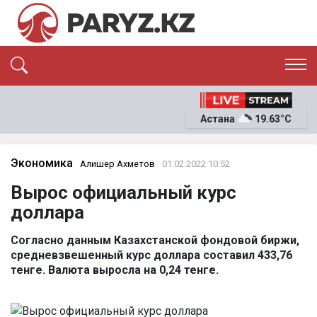
ЭКСКЛЮЗИВ
САЯСАТ
Астана
19.63°C
САЙЛАУ-2026
ЭКОНОМИКА
ҚОҒАМ
ОҚИҒА
Экономика
Алишер Ахметов
01.02.2022 10:52
СҰХБАТ
Вырос официальный курс
News
доллара
Согласно данным Казахстанской фондовой биржи,
средневзвешенный курс доллара составил 433,76
тенге. Валюта выросла на 0,24 тенге.