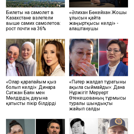
Билеты на самолет в
«Әлихан Бөкейхан Жошы
Казахстане взлетели
ұлысын қайта
выше самих самолетов:
жаңғыртқысы келді» -
рост почти на 36%
алаштанушы
«Олар қарапайым қыз
«Пәтер жалдап тұратыны
болып келді»: Динара
ақылға сыймайды»: Дана
Сәтжан Баян мен
Нұржігіт Меруерт
Мөлдірдің дауына
Өтекешованың тұрмысы
қатысты пікір білдірді
туралы шындықты
жайып салды