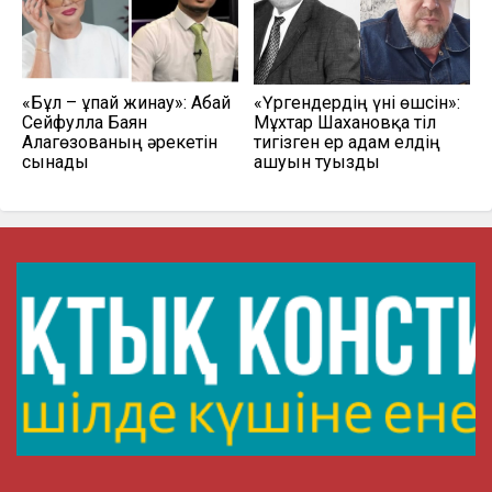
«Бұл – ұпай жинау»: Абай
«Үргендердің үні өшсін»:
Сейфулла Баян
Мұхтар Шахановқа тіл
Алагөзованың әрекетін
тигізген ер адам елдің
сынады
ашуын туғызды