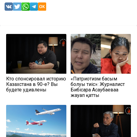
Кто спонсировал историю
«Патриотизм басым
Казахстана в 90-е? Вы
болуы тиіс»: Журналист
будете удивлены
Бибісара Асаубаеваға
жауап қатты