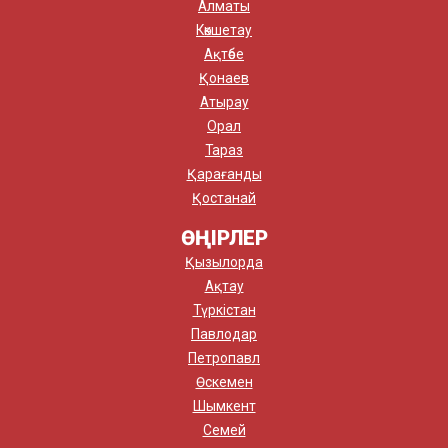
Алматы
Көкшетау
Ақтөбе
Қонаев
Атырау
Орал
Тараз
Қарағанды
Қостанай
ӨҢІРЛЕР
Қызылорда
Ақтау
Түркістан
Павлодар
Петропавл
Өскемен
Шымкент
Семей