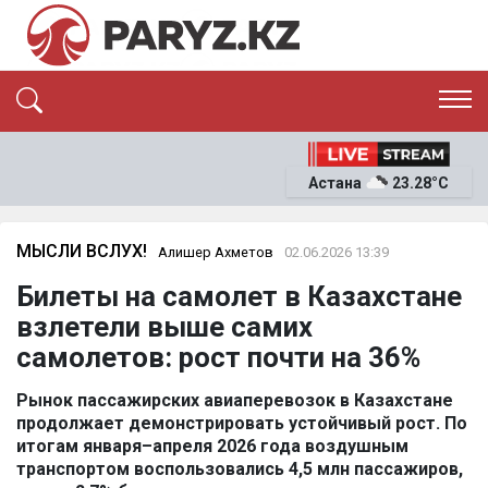
ЭКСКЛЮЗИВ
САЯСАТ
Астана
23.28°C
САЙЛАУ-2026
ЭКОНОМИКА
ҚОҒАМ
ОҚИҒА
МЫСЛИ ВСЛУХ!
Алишер Ахметов
02.06.2026 13:39
СҰХБАТ
Билеты на самолет в Казахстане
News
взлетели выше самих
самолетов: рост почти на 36%
Рынок пассажирских авиаперевозок в Казахстане
продолжает демонстрировать устойчивый рост. По
итогам января–апреля 2026 года воздушным
транспортом воспользовались 4,5 млн пассажиров,